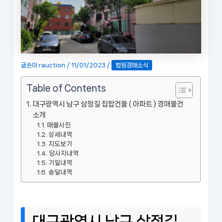
글쓴이
rauction
/
11/01/2023
/
법원경매소식
Table of Contents
대구광역시 남구 삼정길 집합건물 ( 아파트 ) 경매물건
소개
매물사진
상세내역
지도보기
당사자내역
기일내역
송달내역
대구광역시 남구 삼정길