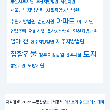
부산서부지원
부산지방법원
서산지원
서울남부지방법원
서울중앙지방법원
아파트
수원지방법원
순천지원
여주지원
연립주택
오피스텔
인천지방법원
울산지방법원
임야
전
제주지방법원
전주지방법원
집합건물
토지
청주지방법원
충주지원
포항지원
통영지원
저작권 © 2026 부동산정보 | 제공처:
아스트라 워드프레스 테마