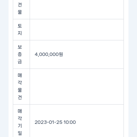
건
물
토
지
보
증
4,000,000원
금
매
각
물
건
매
각
2023-01-25 10:00
기
일