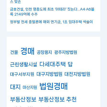
스 맞손
금호건설, 인천 영종도에 최초 ‘아테라’ 짓는다…A4·A6블
록 2149억에 수주
정부발 전세 종말론에 해외 연기금, 1조 임대주택 싹쓸이
경매
건물
공장용지
광주지방법원
다세대주택
답
근린생활시설
대구지방법원
대전지방법원
대구서부지원
법원경매
대지
마산지원
부동산정보
부동산정보 추천