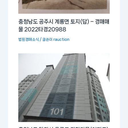
충청남도 공주시 계룡면 토지(답) – 경매매
물 2022타경20988
법원경매소식
/ 글쓴이
rauction