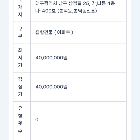
대구광역시 남구 삼정길 25, 가,나동 4층
재
나-409호 (봉덕동,봉덕동신흥)
지
구
집합건물 ( 아파트 )
분
최
저
40,000,000원
가
감
정
40,000,000원
가
유
찰
0
횟
수