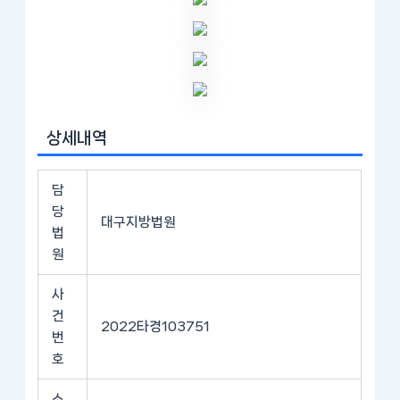
상세내역
담
당
대구지방법원
법
원
사
건
2022타경103751
번
호
소