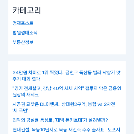
카테고리
경재포스트
법원경매소식
부동산정보
34만원 차이로 1위 찍었다…금천구 독산동 빌라 낙찰가 맞
추기 대회 결과
"경기 전세살고, 강남 40억 시세 차익" 갭투자 막은 금융위
원장의 재테크
시공권 되찾은 DL이앤씨…상대원2구역, 봉합 vs 2차전
'새 국면'
최악의 공실률 동성로, '대백 돈키호테'가 살려낼까?
현대건설, 목동10단지로 목동 재건축 수주 출사표…모포시