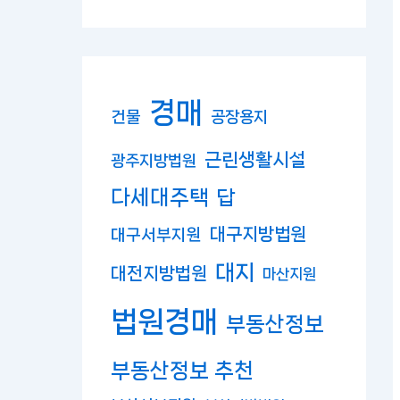
경매
건물
공장용지
근린생활시설
광주지방법원
다세대주택
답
대구지방법원
대구서부지원
대지
대전지방법원
마산지원
법원경매
부동산정보
부동산정보 추천