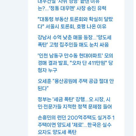
대우건설 '사위 경영' 끝낸 이유
는?…'정통 대우맨' 사장 승진 유력
"대통령 부동산 토론회와 확실히 달랐
다" 서울시 토론회, 호평 나온 이유
강남서 수억 낮춘 매물 등장…'양도세
폭탄' 고령 집주인들 매도 눈치 싸움
'인천 남동구 만수동 현대아파트' 모의
경매 결과 발표, "오차 단 411만원" 당
첨자 누구
오세훈 “용산공원에 주택 공급 절대 안
된다”
정부는 '세금 폭탄' 강행…오 시장, 시
민·전문가들 지적한 정책 문제점 들어
손흥민의 런던 200억주택도 실거주 1
주택이면 양도세 '제로'…한국은 실수
요자도 양도세 폭탄