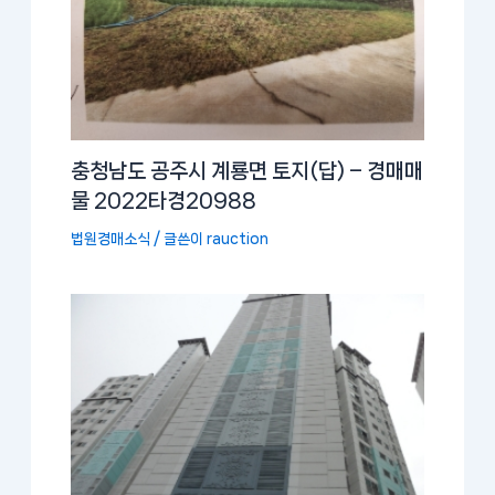
충청남도 공주시 계룡면 토지(답) – 경매매
물 2022타경20988
법원경매소식
/ 글쓴이
rauction