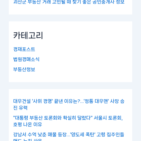
괴산군 부동산 거래 고민될 때 찾기 좋은 공인중개사 정보
카테고리
경재포스트
법원경매소식
부동산정보
대우건설 '사위 경영' 끝낸 이유는?…'정통 대우맨' 사장 승
진 유력
"대통령 부동산 토론회와 확실히 달랐다" 서울시 토론회,
호평 나온 이유
강남서 수억 낮춘 매물 등장…'양도세 폭탄' 고령 집주인들