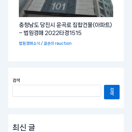
충청남도 당진시 운곡로 집합건물(아파트)
– 법원경매 2022타경1515
법원경매소식
/ 글쓴이
rauction
검색
검
색
최신 글