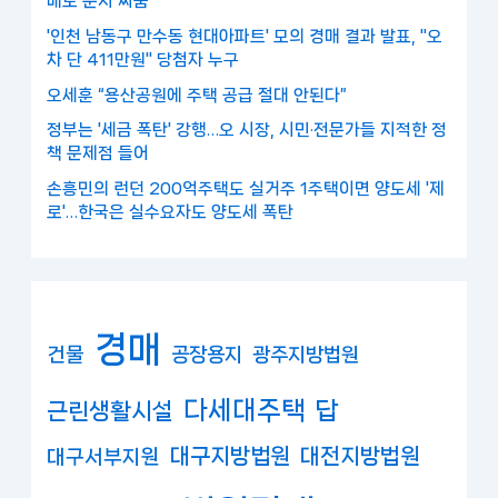
매도 눈치 싸움
'인천 남동구 만수동 현대아파트' 모의 경매 결과 발표, "오
차 단 411만원" 당첨자 누구
오세훈 “용산공원에 주택 공급 절대 안된다”
정부는 '세금 폭탄' 강행…오 시장, 시민·전문가들 지적한 정
책 문제점 들어
손흥민의 런던 200억주택도 실거주 1주택이면 양도세 '제
로'…한국은 실수요자도 양도세 폭탄
경매
건물
공장용지
광주지방법원
다세대주택
답
근린생활시설
대구지방법원
대전지방법원
대구서부지원