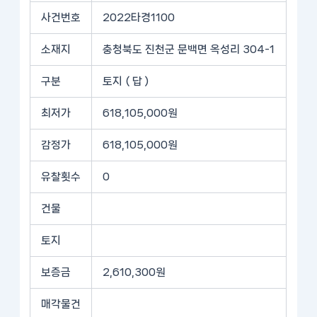
사건번호
2022타경1100
소재지
충청북도 진천군 문백면 옥성리 304-1
구분
토지 ( 답 )
최저가
618,105,000원
감정가
618,105,000원
유찰횟수
0
건물
토지
보증금
2,610,300원
매각물건