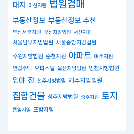
법원경매
대지
마산지원
부동산정보
부동산정보 추천
부산서부지원
부산지방법원
서산지원
서울남부지방법원
서울중앙지방법원
아파트
수원지방법원
순천지원
여주지원
연립주택
오피스텔
인천지방법원
울산지방법원
임야
전
제주지방법원
전주지방법원
집합건물
토지
청주지방법원
충주지원
포항지원
통영지원