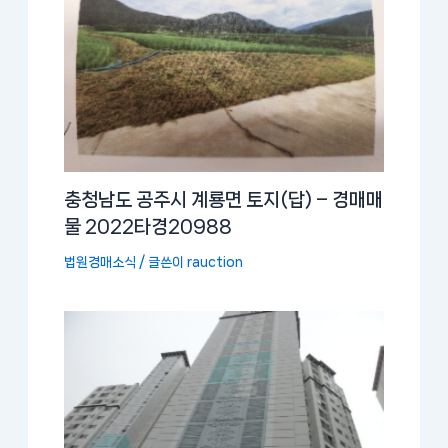
충청남도 공주시 계룡면 토지(답) – 경매매
물 2022타경20988
법원경매소식
/ 글쓴이
rauction