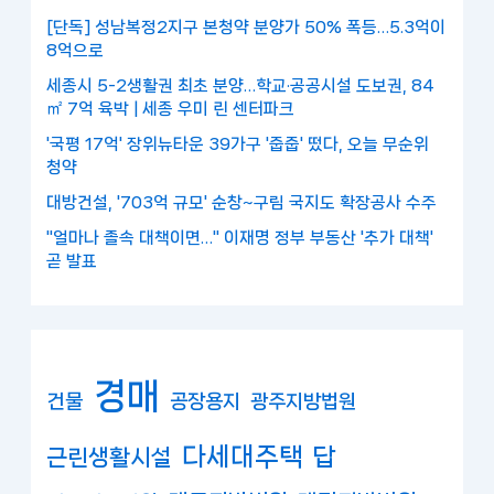
[단독] 성남복정2지구 본청약 분양가 50% 폭등…5.3억이
8억으로
세종시 5-2생활권 최초 분양…학교·공공시설 도보권, 84
㎡ 7억 육박 | 세종 우미 린 센터파크
'국평 17억' 장위뉴타운 39가구 '줍줍' 떴다, 오늘 무순위
청약
대방건설, '703억 규모' 순창~구림 국지도 확장공사 수주
"얼마나 졸속 대책이면…" 이재명 정부 부동산 '추가 대책'
곧 발표
경매
건물
공장용지
광주지방법원
다세대주택
답
근린생활시설