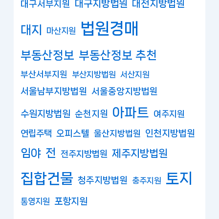
대구지방법원
대전지방법원
대구서부지원
법원경매
대지
마산지원
부동산정보
부동산정보 추천
부산서부지원
부산지방법원
서산지원
서울남부지방법원
서울중앙지방법원
아파트
수원지방법원
순천지원
여주지원
연립주택
오피스텔
인천지방법원
울산지방법원
임야
전
제주지방법원
전주지방법원
집합건물
토지
청주지방법원
충주지원
포항지원
통영지원