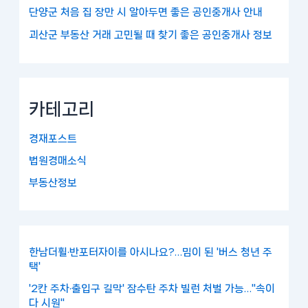
단양군 처음 집 장만 시 알아두면 좋은 공인중개사 안내
괴산군 부동산 거래 고민될 때 찾기 좋은 공인중개사 정보
카테고리
경재포스트
법원경매소식
부동산정보
한남더휠·반포터자이를 아시나요?…밈이 된 '버스 청년 주
택'
'2칸 주차·출입구 길막' 잠수탄 주차 빌런 처벌 가능…"속이
다 시원"