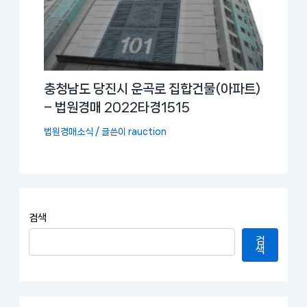
충청남도 당진시 운곡로 집합건물(아파트)
– 법원경매 2022타경1515
법원경매소식
/ 글쓴이
rauction
검색
검
색