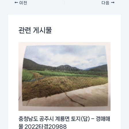
이전
다음
관련 게시물
충청남도 공주시 계룡면 토지(답) – 경매매
물 2022타경20988