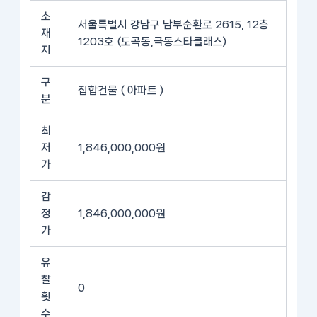
소
서울특별시 강남구 남부순환로 2615, 12층
재
1203호 (도곡동,극동스타클래스)
지
구
집합건물 ( 아파트 )
분
최
저
1,846,000,000원
가
감
정
1,846,000,000원
가
유
찰
0
횟
수