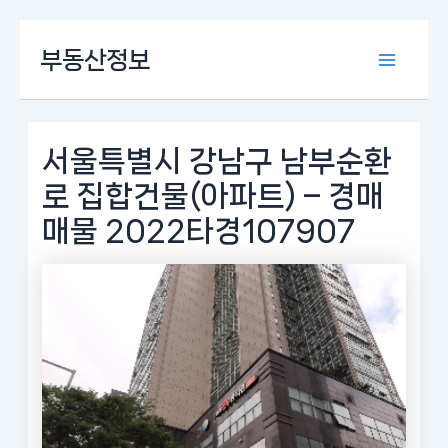
콘
부동산정보
텐
Main
츠
로
Menu
건
너
서울특별시 강남구 남부순환
뛰
로 집합건물(아파트) – 경매
기
매물 2022타경107907