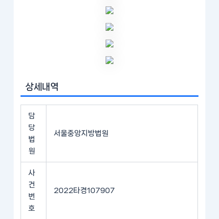
상세내역
담
당
서울중앙지방법원
법
원
사
건
2022타경107907
번
호