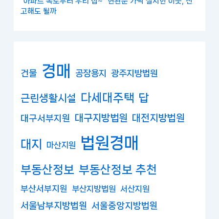
"아파트 복도부터 우리 집~" 현관문 가벽 설치한 이웃, 신
고해도 될까
경매
건물
공장용지
광주지방법원
다세대주택
답
근린생활시설
대구지방법원
대전지방법원
대구서부지원
법원경매
대지
마산지원
부동산정보
부동산정보 추천
부산서부지원
부산지방법원
서산지원
서울남부지방법원
서울중앙지방법원