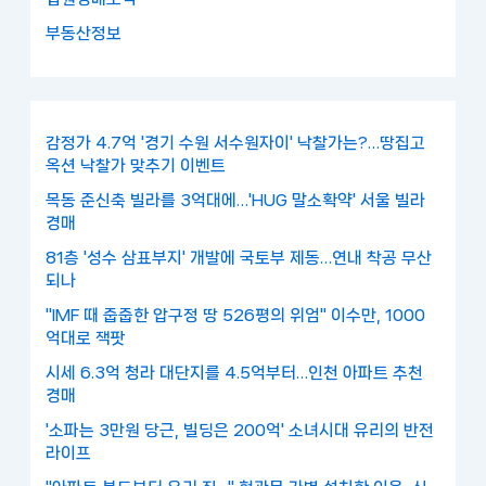
부동산정보
감정가 4.7억 '경기 수원 서수원자이' 낙찰가는?…땅집고
옥션 낙찰가 맞추기 이벤트
목동 준신축 빌라를 3억대에…'HUG 말소확약' 서울 빌라
경매
81층 '성수 삼표부지' 개발에 국토부 제동…연내 착공 무산
되나
"IMF 때 줍줍한 압구정 땅 526평의 위엄" 이수만, 1000
억대로 잭팟
시세 6.3억 청라 대단지를 4.5억부터…인천 아파트 추천
경매
'소파는 3만원 당근, 빌딩은 200억' 소녀시대 유리의 반전
라이프