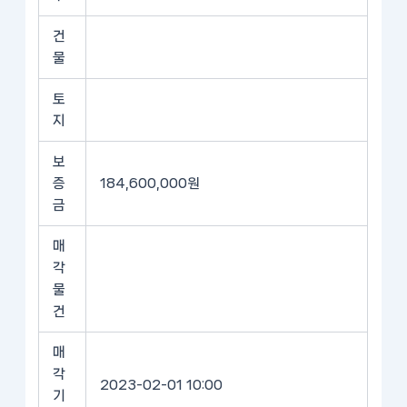
건
물
토
지
보
증
184,600,000원
금
매
각
물
건
매
각
2023-02-01 10:00
기