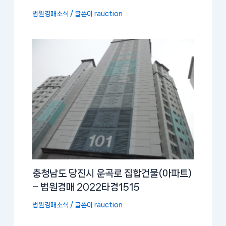
법원경매소식
/ 글쓴이
rauction
충청남도 당진시 운곡로 집합건물(아파트)
– 법원경매 2022타경1515
법원경매소식
/ 글쓴이
rauction