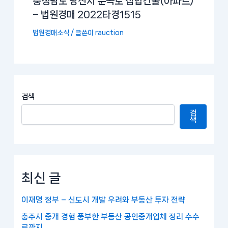
충청남도 당진시 운곡로 집합건물(아파트)
– 법원경매 2022타경1515
법원경매소식
/ 글쓴이
rauction
검색
검
색
최신 글
이재명 정부 – 신도시 개발 우려와 부동산 투자 전략
충주시 중개 경험 풍부한 부동산 공인중개업체 정리 수수
료까지