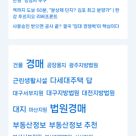
만원" 당첨자 누구
역까지 도보 50분, "분상제 단지? 김포 최고 분양가" | 한
강 푸르지오 리버프론트
사용승인 받으면 공사 끝? 결국 '임대 경쟁력'이 핵심이다
경매
건물
공장용지
광주지방법원
다세대주택
답
근린생활시설
대구지방법원
대전지방법원
대구서부지원
법원경매
대지
마산지원
부동산정보
부동산정보 추천