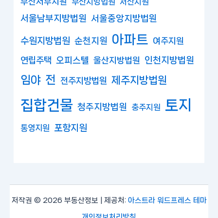
부산서부지원
부산지방법원
서산지원
서울남부지방법원
서울중앙지방법원
아파트
수원지방법원
순천지원
여주지원
연립주택
오피스텔
인천지방법원
울산지방법원
임야
전
제주지방법원
전주지방법원
집합건물
토지
청주지방법원
충주지원
포항지원
통영지원
저작권 © 2026 부동산정보 | 제공처:
아스트라 워드프레스 테마
개인정보처리방침