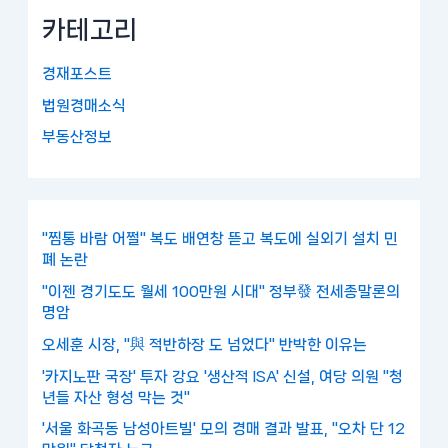
카테고리
경재포스트
법원경매소식
부동산정보
"찜통 바람 어쩔" 복도 배연창 뜯고 복도에 실외기 설치 민
폐 논란
"이젠 경기도도 월세 100만원 시대" 정부發 전세종말론의
명암
오세훈 시장, "與 적반하장 도 넘었다" 반박한 이유는
'카지노판 국장' 투자 강요 '생산적 ISA' 신설, 여당 의원 "청
년들 자산 형성 막는 것"
'서울 화곡동 남성아트빌' 모의 경매 결과 발표, "오차 단 12