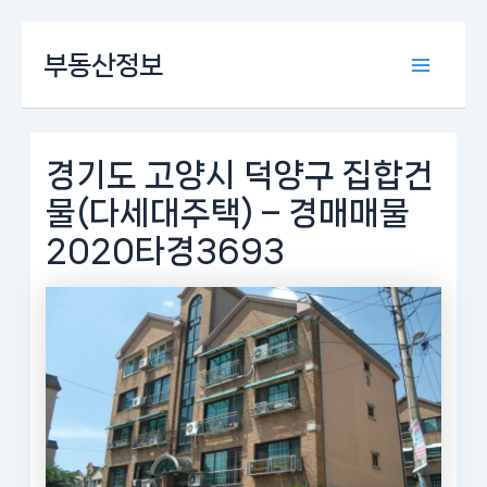
콘
부동산정보
텐
Main
츠
로
Menu
건
너
경기도 고양시 덕양구 집합건
뛰
물(다세대주택) – 경매매물
기
2020타경3693