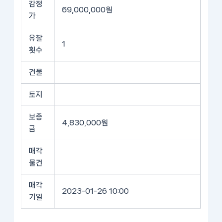
감정
69,000,000원
가
유찰
1
횟수
건물
토지
보증
4,830,000원
금
매각
물건
매각
2023-01-26 10:00
기일