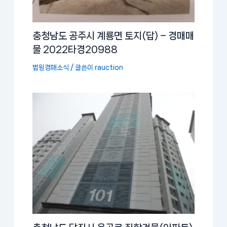
충청남도 공주시 계룡면 토지(답) – 경매매
물 2022타경20988
법원경매소식
/ 글쓴이
rauction