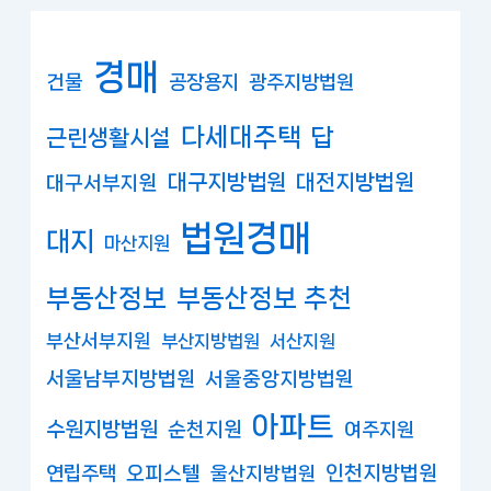
경매
건물
공장용지
광주지방법원
다세대주택
답
근린생활시설
대구지방법원
대전지방법원
대구서부지원
법원경매
대지
마산지원
부동산정보
부동산정보 추천
부산서부지원
부산지방법원
서산지원
서울남부지방법원
서울중앙지방법원
아파트
수원지방법원
순천지원
여주지원
연립주택
오피스텔
인천지방법원
울산지방법원