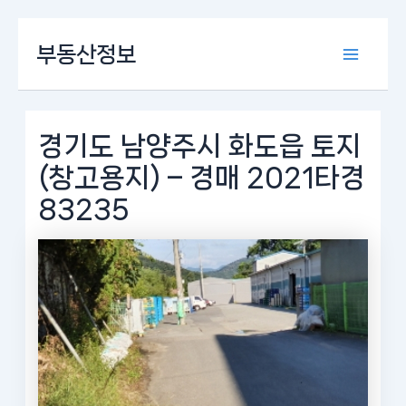
콘
부동산정보
텐
Main
츠
로
Menu
건
너
경기도 남양주시 화도읍 토지
뛰
(창고용지) – 경매 2021타경
기
83235