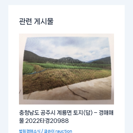
관련 게시물
충청남도 공주시 계룡면 토지(답) – 경매매
물 2022타경20988
법원경매소식
/ 글쓴이
rauction