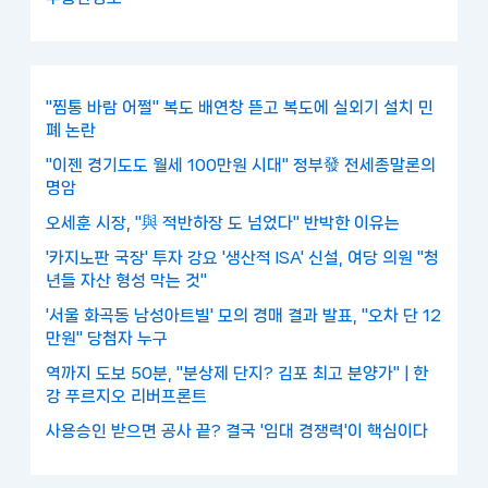
"찜통 바람 어쩔" 복도 배연창 뜯고 복도에 실외기 설치 민
폐 논란
"이젠 경기도도 월세 100만원 시대" 정부發 전세종말론의
명암
오세훈 시장, "與 적반하장 도 넘었다" 반박한 이유는
'카지노판 국장' 투자 강요 '생산적 ISA' 신설, 여당 의원 "청
년들 자산 형성 막는 것"
'서울 화곡동 남성아트빌' 모의 경매 결과 발표, "오차 단 12
만원" 당첨자 누구
역까지 도보 50분, "분상제 단지? 김포 최고 분양가" | 한
강 푸르지오 리버프론트
사용승인 받으면 공사 끝? 결국 '임대 경쟁력'이 핵심이다