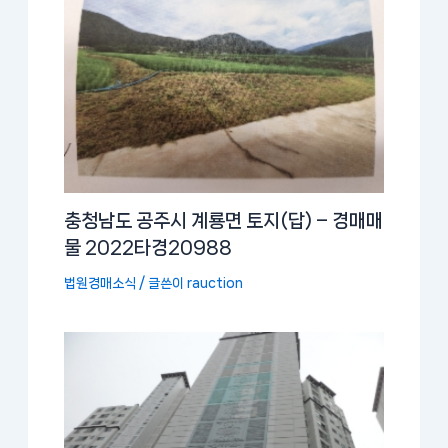
충청남도 공주시 계룡면 토지(답) – 경매매
물 2022타경20988
법원경매소식
/ 글쓴이
rauction