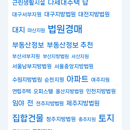
다세대주택
답
근린생활시설
대구지방법원
대전지방법원
대구서부지원
법원경매
대지
마산지원
부동산정보
부동산정보 추천
부산서부지원
부산지방법원
서산지원
서울남부지방법원
서울중앙지방법원
아파트
수원지방법원
순천지원
여주지원
연립주택
오피스텔
인천지방법원
울산지방법원
임야
전
제주지방법원
전주지방법원
집합건물
토지
청주지방법원
충주지원