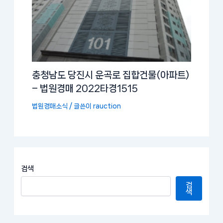
충청남도 당진시 운곡로 집합건물(아파트)
– 법원경매 2022타경1515
법원경매소식
/ 글쓴이
rauction
검색
검
색