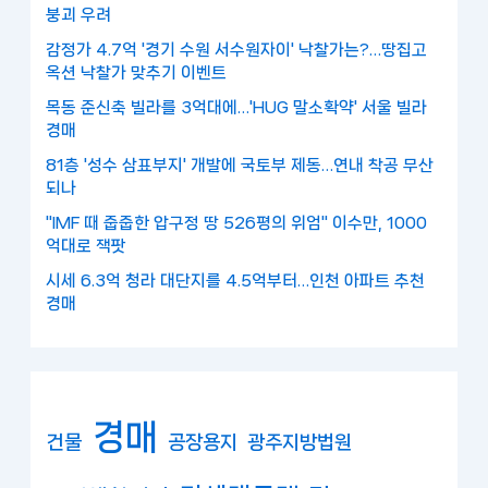
붕괴 우려
감정가 4.7억 '경기 수원 서수원자이' 낙찰가는?…땅집고
옥션 낙찰가 맞추기 이벤트
목동 준신축 빌라를 3억대에…'HUG 말소확약' 서울 빌라
경매
81층 '성수 삼표부지' 개발에 국토부 제동…연내 착공 무산
되나
"IMF 때 줍줍한 압구정 땅 526평의 위엄" 이수만, 1000
억대로 잭팟
시세 6.3억 청라 대단지를 4.5억부터…인천 아파트 추천
경매
경매
건물
공장용지
광주지방법원