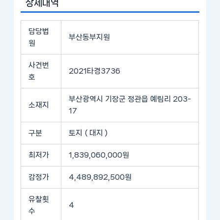
상세내역
담당법
부산동부지원
원
사건번
2021타경3736
호
부산광역시 기장군 정관읍 예림리 203-
소재지
17
구분
토지 ( 대지 )
최저가
1,839,060,000원
감정가
4,489,892,500원
유찰횟
4
수