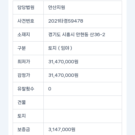
담당법원
안산지원
사건번호
2021타경59478
소재지
경기도 시흥시 안현동 산36-2
구분
토지 ( 임야 )
최저가
31,470,000원
감정가
31,470,000원
유찰횟수
0
건물
토지
보증금
3,147,000원