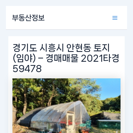
콘
부동산정보
텐
Main
츠
로
Menu
건
너
경기도 시흥시 안현동 토지
뛰
(임야) – 경매매물 2021타경
기
59478