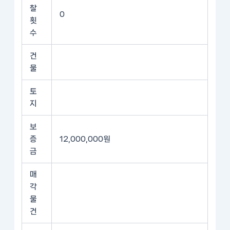
찰
0
횟
수
건
물
토
지
보
증
12,000,000원
금
매
각
물
건