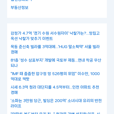
부동산정보
감정가 4.7억 '경기 수원 서수원자이' 낙찰가는?…땅집고
옥션 낙찰가 맞추기 이벤트
목동 준신축 빌라를 3억대에…'HUG 말소확약' 서울 빌라
경매
81층 '성수 삼표부지' 개발에 국토부 제동…연내 착공 무산
되나
"IMF 때 줍줍한 압구정 땅 526평의 위엄" 이수만, 1000
억대로 잭팟
시세 6.3억 청라 대단지를 4.5억부터…인천 아파트 추천
경매
'소파는 3만원 당근, 빌딩은 200억' 소녀시대 유리의 반전
라이프