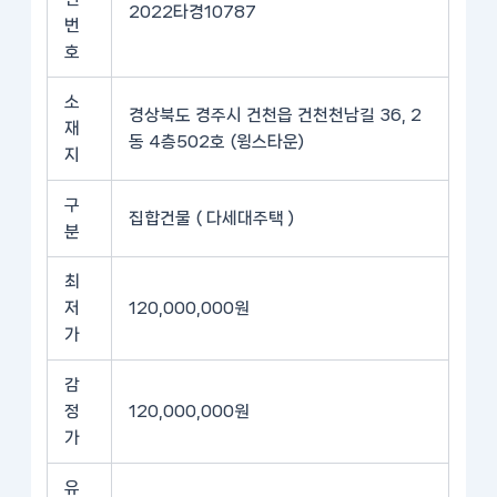
2022타경10787
번
호
소
경상북도 경주시 건천읍 건천천남길 36, 2
재
동 4층502호 (윙스타운)
지
구
집합건물 ( 다세대주택 )
분
최
저
120,000,000원
가
감
정
120,000,000원
가
유