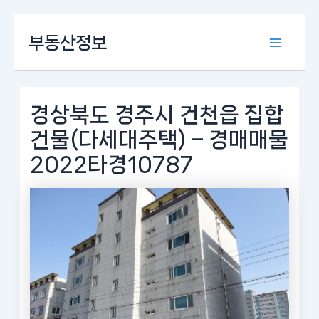
콘
부동산정보
텐
Main
츠
로
Menu
건
너
경상북도 경주시 건천읍 집합
뛰
건물(다세대주택) – 경매매물
기
2022타경10787