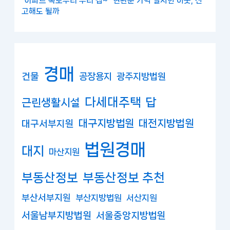
"아파트 복도부터 우리 집~" 현관문 가벽 설치한 이웃, 신
고해도 될까
경매
건물
공장용지
광주지방법원
다세대주택
답
근린생활시설
대구지방법원
대전지방법원
대구서부지원
법원경매
대지
마산지원
부동산정보
부동산정보 추천
부산서부지원
부산지방법원
서산지원
서울남부지방법원
서울중앙지방법원