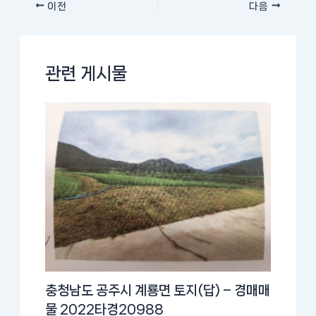
이전
다음
관련 게시물
충청남도 공주시 계룡면 토지(답) – 경매매
물 2022타경20988