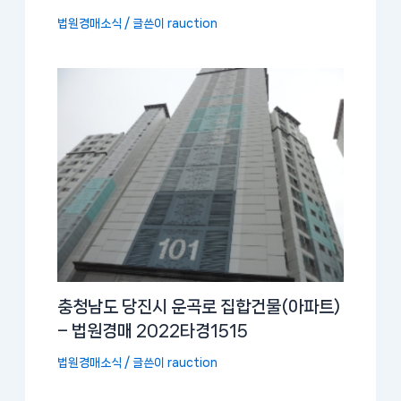
법원경매소식
/ 글쓴이
rauction
충청남도 당진시 운곡로 집합건물(아파트)
– 법원경매 2022타경1515
법원경매소식
/ 글쓴이
rauction