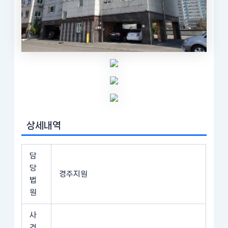
상세내역
담
당
경주지원
법
원
사
건