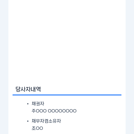
당사자내역
채권자
주OOO OOOOOOOO
채무자겸소유자
조OO