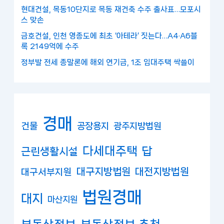
현대건설, 목동10단지로 목동 재건축 수주 출사표…모포시
스 맞손
금호건설, 인천 영종도에 최초 ‘아테라’ 짓는다…A4·A6블
록 2149억에 수주
정부발 전세 종말론에 해외 연기금, 1조 임대주택 싹쓸이
경매
건물
공장용지
광주지방법원
다세대주택
답
근린생활시설
대구지방법원
대전지방법원
대구서부지원
법원경매
대지
마산지원