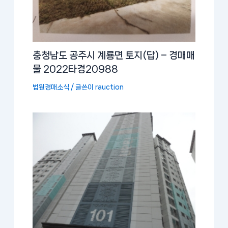
충청남도 공주시 계룡면 토지(답) – 경매매
물 2022타경20988
법원경매소식
/ 글쓴이
rauction