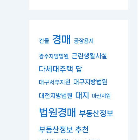
경매
건물
공장용지
근린생활시설
광주지방법원
다세대주택
답
대구지방법원
대구서부지원
대지
대전지방법원
마산지원
법원경매
부동산정보
부동산정보 추천