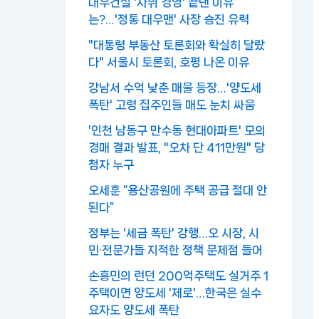
대우건설 '사위 경영' 끝낸 이유
는?…'정통 대우맨' 사장 승진 유력
"대통령 부동산 토론회와 확실히 달랐
다" 서울시 토론회, 호평 나온 이유
강남서 수억 낮춘 매물 등장…'양도세
폭탄' 고령 집주인들 매도 눈치 싸움
'인천 남동구 만수동 현대아파트' 모의
경매 결과 발표, "오차 단 411만원" 당
첨자 누구
오세훈 “용산공원에 주택 공급 절대 안
된다”
정부는 '세금 폭탄' 강행…오 시장, 시
민·전문가들 지적한 정책 문제점 들어
손흥민의 런던 200억주택도 실거주 1
주택이면 양도세 '제로'…한국은 실수
요자도 양도세 폭탄