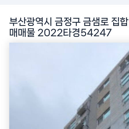
부산광역시 금정구 금샘로 집합
매매물 2022타경54247