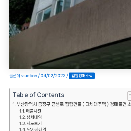
글쓴이
rauction
/
04/02/2023
/
법원경매소식
Table of Contents
부산광역시 금정구 금샘로 집합건물 ( 다세대주택 ) 경매물건 
매물사진
상세내역
지도보기
당사자내역