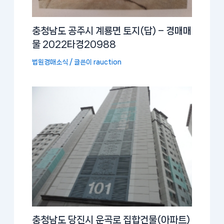
충청남도 공주시 계룡면 토지(답) – 경매매
물 2022타경20988
법원경매소식
/ 글쓴이
rauction
충청남도 당진시 운곡로 집합건물(아파트)