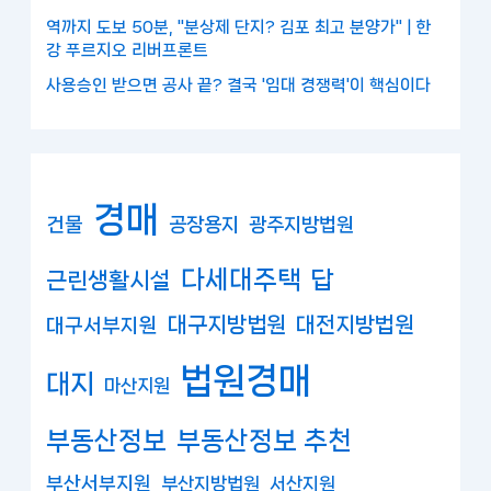
역까지 도보 50분, "분상제 단지? 김포 최고 분양가" | 한
강 푸르지오 리버프론트
사용승인 받으면 공사 끝? 결국 '임대 경쟁력'이 핵심이다
경매
건물
공장용지
광주지방법원
다세대주택
답
근린생활시설
대구지방법원
대전지방법원
대구서부지원
법원경매
대지
마산지원
부동산정보
부동산정보 추천
부산서부지원
부산지방법원
서산지원