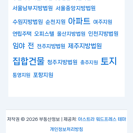
서울남부지방법원
서울중앙지방법원
아파트
수원지방법원
순천지원
여주지원
연립주택
오피스텔
인천지방법원
울산지방법원
임야
전
제주지방법원
전주지방법원
집합건물
토지
청주지방법원
충주지원
포항지원
통영지원
저작권 © 2026 부동산정보 | 제공처:
아스트라 워드프레스 테마
개인정보처리방침