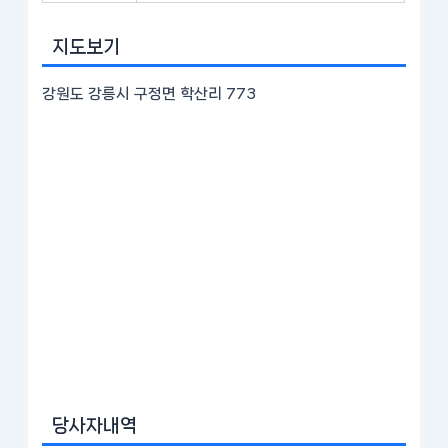
지도보기
강원도 강릉시 구정면 학산리 773
당사자내역