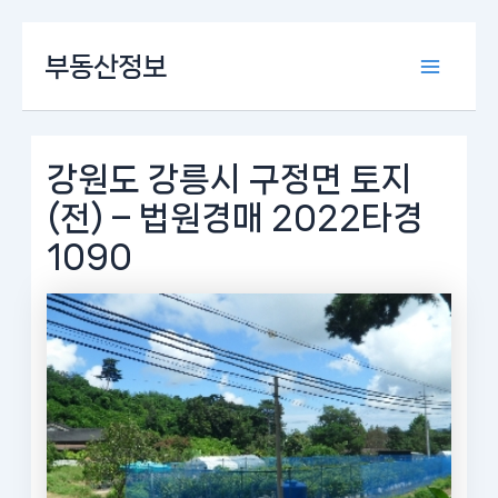
콘
부동산정보
텐
Main
츠
로
Menu
건
너
강원도 강릉시 구정면 토지
뛰
(전) – 법원경매 2022타경
기
1090