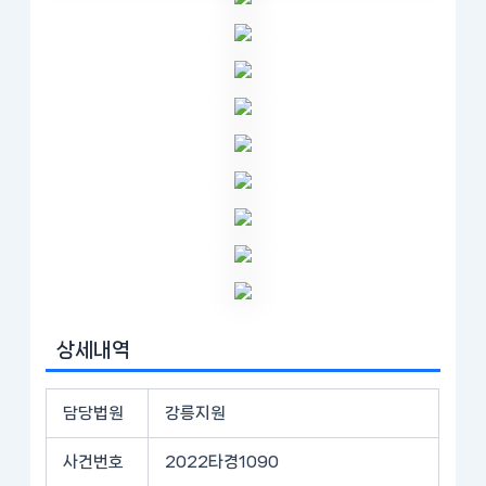
상세내역
담당법원
강릉지원
사건번호
2022타경1090