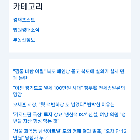
카테고리
경재포스트
법원경매소식
부동산정보
"찜통 바람 어쩔" 복도 배연창 뜯고 복도에 실외기 설치 민
폐 논란
"이젠 경기도도 월세 100만원 시대" 정부發 전세종말론의
명암
오세훈 시장, "與 적반하장 도 넘었다" 반박한 이유는
'카지노판 국장' 투자 강요 '생산적 ISA' 신설, 여당 의원 "청
년들 자산 형성 막는 것"
'서울 화곡동 남성아트빌' 모의 경매 결과 발표, "오차 단 12
만원" 당첨자 누구