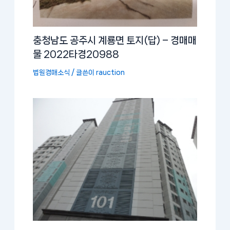
충청남도 공주시 계룡면 토지(답) – 경매매
물 2022타경20988
법원경매소식
/ 글쓴이
rauction