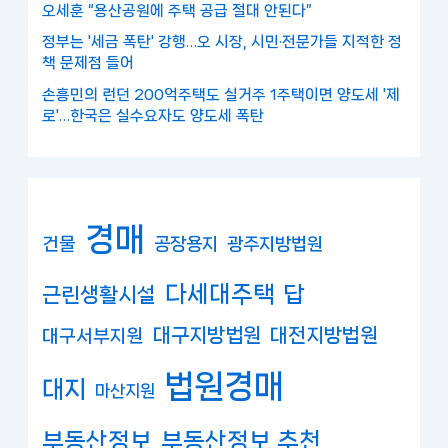
오세훈 “용산공원에 주택 공급 절대 안된다”
정부는 '세금 폭탄' 강행…오 시장, 시민·전문가들 지적한 정
책 문제점 들어
손흥민의 런던 200억주택도 실거주 1주택이면 양도세 '제
로'…한국은 실수요자도 양도세 폭탄
경매
건물
공장용지
광주지방법원
다세대주택
답
근린생활시설
대구지방법원
대전지방법원
대구서부지원
법원경매
대지
마산지원
부동산정보
부동산정보 추천