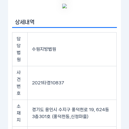
상세내역
담
당
수원지방법원
법
원
사
건
2021타경10837
번
호
소
경기도 용인시 수지구 풍덕천로 19, 624동
재
3층301호 (풍덕천동,신정마을)
지