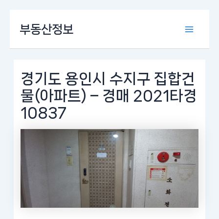
콘
부동산정보
텐
Main
츠
로
Menu
건
너
경기도 용인시 수지구 집합건
뛰
물(아파트) – 경매 2021타경
기
10837