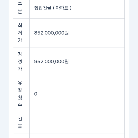
구
집합건물 ( 아파트 )
분
최
저
852,000,000원
가
감
정
852,000,000원
가
유
찰
0
횟
수
건
물