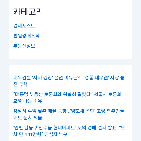
카테고리
경재포스트
법원경매소식
부동산정보
대우건설 '사위 경영' 끝낸 이유는?…'정통 대우맨' 사장 승
진 유력
"대통령 부동산 토론회와 확실히 달랐다" 서울시 토론회,
호평 나온 이유
강남서 수억 낮춘 매물 등장…'양도세 폭탄' 고령 집주인들
매도 눈치 싸움
'인천 남동구 만수동 현대아파트' 모의 경매 결과 발표, "오
차 단 411만원" 당첨자 누구