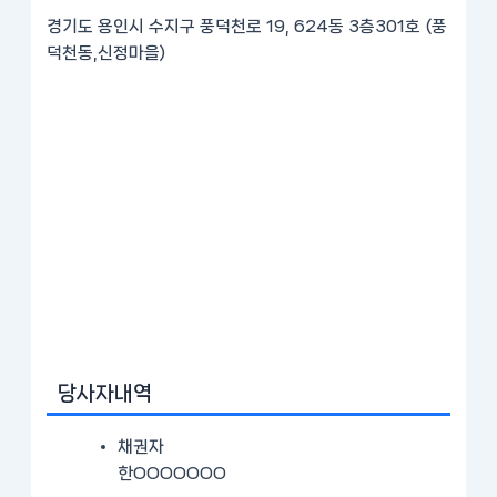
경기도 용인시 수지구 풍덕천로 19, 624동 3층301호 (풍
덕천동,신정마을)
당사자내역
채권자
한OOOOOOO