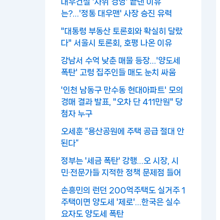
대우건설 '사위 경영' 끝낸 이유
는?…'정통 대우맨' 사장 승진 유력
"대통령 부동산 토론회와 확실히 달랐
다" 서울시 토론회, 호평 나온 이유
강남서 수억 낮춘 매물 등장…'양도세
폭탄' 고령 집주인들 매도 눈치 싸움
'인천 남동구 만수동 현대아파트' 모의
경매 결과 발표, "오차 단 411만원" 당
첨자 누구
오세훈 “용산공원에 주택 공급 절대 안
된다”
정부는 '세금 폭탄' 강행…오 시장, 시
민·전문가들 지적한 정책 문제점 들어
손흥민의 런던 200억주택도 실거주 1
주택이면 양도세 '제로'…한국은 실수
요자도 양도세 폭탄