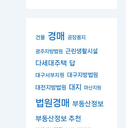
경매
건물
공장용지
근린생활시설
광주지방법원
다세대주택
답
대구지방법원
대구서부지원
대지
대전지방법원
마산지원
법원경매
부동산정보
부동산정보 추천