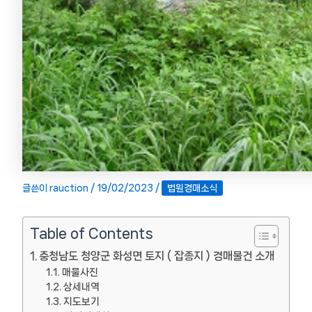
글쓴이
rauction
/
19/02/2023
/
법원경매소식
Table of Contents
충청남도 청양군 화성면 토지 ( 잡종지 ) 경매물건 소개
매물사진
상세내역
지도보기