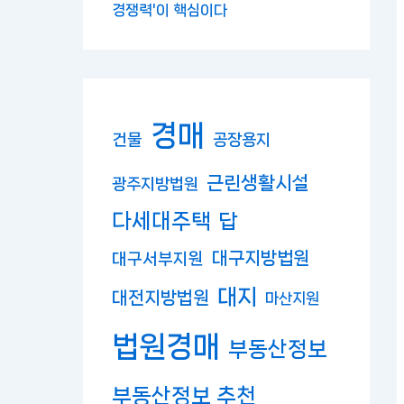
경쟁력'이 핵심이다
경매
건물
공장용지
근린생활시설
광주지방법원
다세대주택
답
대구지방법원
대구서부지원
대지
대전지방법원
마산지원
법원경매
부동산정보
부동산정보 추천