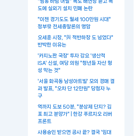
"찜통 바람 어쩔" 복도 배연창 뜯고 복
도에 실외기 설치 민폐 논란
"이젠 경기도도 월세 100만원 시대"
정부發 전세종말론의 명암
오세훈 시장, "與 적반하장 도 넘었다"
반박한 이유는
'카지노판 국장' 투자 강요 '생산적
ISA' 신설, 여당 의원 "청년들 자산 형
성 막는 것"
'서울 화곡동 남성아트빌' 모의 경매 결
과 발표, "오차 단 12만원" 당첨자 누
구
역까지 도보 50분, "분상제 단지? 김
포 최고 분양가" | 한강 푸르지오 리버
프론트
사용승인 받으면 공사 끝? 결국 '임대