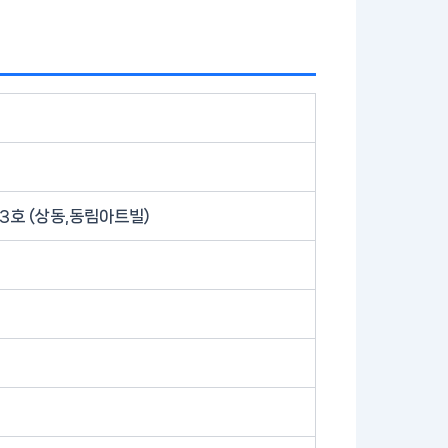
03호 (상동,동림아트빌)