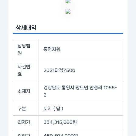
상세내역
담당법
통영지원
원
사건번
2021타경7506
호
경상남도 통영시 광도면 안정리 1055-
소재지
2
구분
토지 ( 답 )
최저가
384,315,000원
감정가
480,394,000원