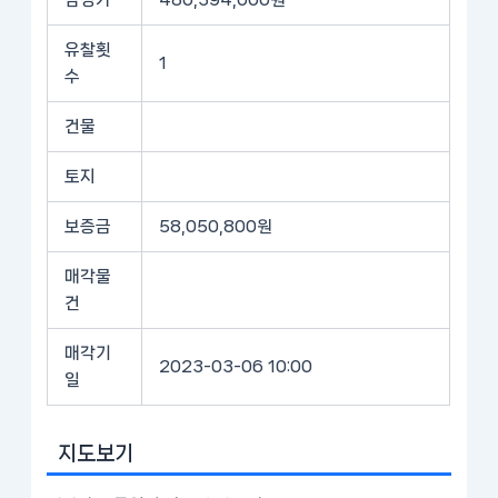
유찰횟
1
수
건물
토지
보증금
58,050,800원
매각물
건
매각기
2023-03-06 10:00
일
지도보기