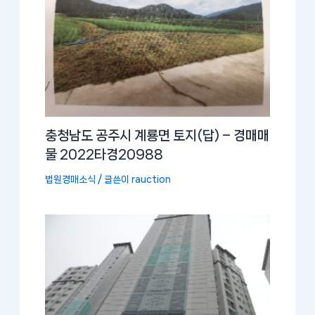
충청남도 공주시 계룡면 토지(답) – 경매매
물 2022타경20988
법원경매소식
/ 글쓴이
rauction