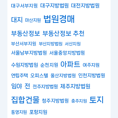
대구지방법원
대전지방법원
대구서부지원
법원경매
대지
마산지원
부동산정보
부동산정보 추천
부산서부지원
부산지방법원
서산지원
서울남부지방법원
서울중앙지방법원
아파트
수원지방법원
순천지원
여주지원
연립주택
오피스텔
인천지방법원
울산지방법원
임야
전
제주지방법원
전주지방법원
집합건물
토지
청주지방법원
충주지원
포항지원
통영지원