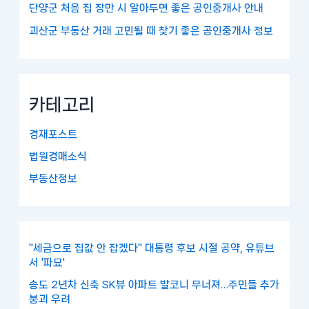
단양군 처음 집 장만 시 알아두면 좋은 공인중개사 안내
괴산군 부동산 거래 고민될 때 찾기 좋은 공인중개사 정보
카테고리
경재포스트
법원경매소식
부동산정보
"세금으로 집값 안 잡겠다" 대통령 후보 시절 공약, 유튜브
서 '파묘'
송도 2년차 신축 SK뷰 아파트 발코니 무너져…주민들 추가
붕괴 우려