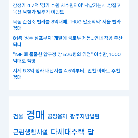
감정가 4.7억 '경기 수원 서수원자이' 낙찰가는?…땅집고
옥션 낙찰가 맞추기 이벤트
목동 준신축 빌라를 3억대에…'HUG 말소확약' 서울 빌라
경매
81층 '성수 삼표부지' 개발에 국토부 제동…연내 착공 무산
되나
"IMF 때 줍줍한 압구정 땅 526평의 위엄" 이수만, 1000
억대로 잭팟
시세 6.3억 청라 대단지를 4.5억부터…인천 아파트 추천
경매
경매
건물
공장용지
광주지방법원
다세대주택
답
근린생활시설