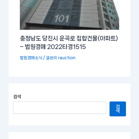
충청남도 당진시 운곡로 집합건물(아파트)
– 법원경매 2022타경1515
법원경매소식
/ 글쓴이
rauction
검색
검
색