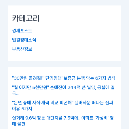
카테고리
경재포스트
법원경매소식
부동산정보
"30만원 돌려줘!" '단기임대' 보증금 분쟁 막는 6가지 법칙
"월 이자만 5천만원" 손예진이 244억 쓴 빌딩, 공실에 결
국…
"은연 중에 자식·재력 비교 피곤해" 실버타운 떠나는 진짜
이유 5가지
실거래 9.6억 창동 대단지를 7.5억에…아파트 '가성비' 경
매 물건