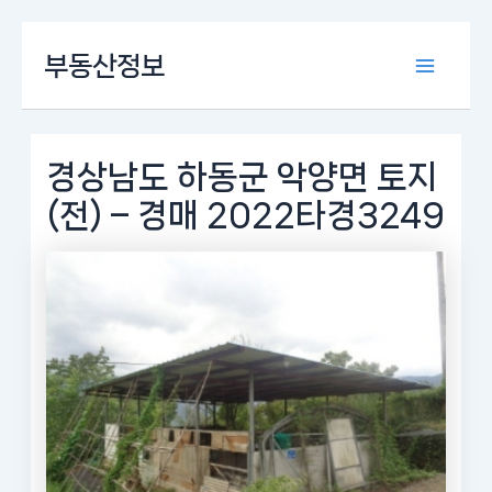
콘
부동산정보
텐
Main
츠
로
Menu
건
너
경상남도 하동군 악양면 토지
뛰
(전) – 경매 2022타경3249
기