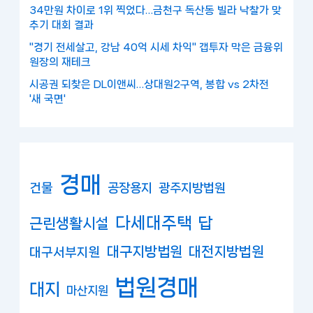
34만원 차이로 1위 찍었다…금천구 독산동 빌라 낙찰가 맞
추기 대회 결과
"경기 전세살고, 강남 40억 시세 차익" 갭투자 막은 금융위
원장의 재테크
시공권 되찾은 DL이앤씨…상대원2구역, 봉합 vs 2차전
'새 국면'
경매
건물
공장용지
광주지방법원
다세대주택
답
근린생활시설
대구지방법원
대전지방법원
대구서부지원
법원경매
대지
마산지원