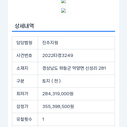
상세내역
담당법원
진주지원
사건번호
2022타경3249
소재지
경상남도 하동군 악양면 신성리 281
구분
토지 ( 전 )
최저가
284,319,000원
감정가
355,398,500원
유찰횟수
1