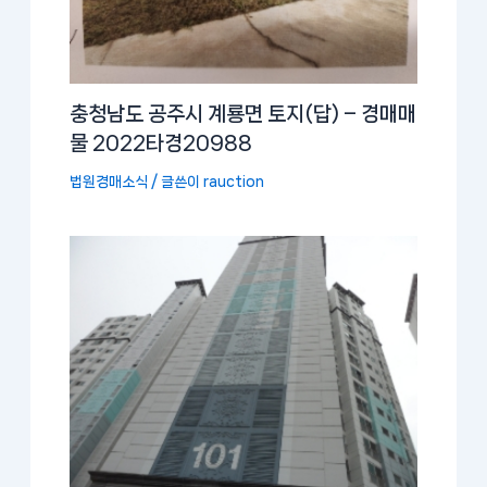
충청남도 공주시 계룡면 토지(답) – 경매매
물 2022타경20988
법원경매소식
/ 글쓴이
rauction