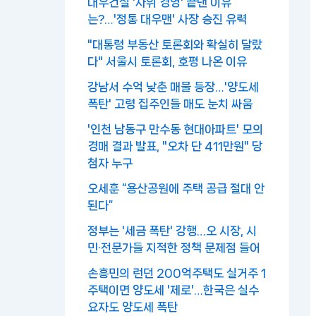
대우건설 '사위 경영' 끝낸 이유
는?…'정통 대우맨' 사장 승진 유력
"대통령 부동산 토론회와 확실히 달랐
다" 서울시 토론회, 호평 나온 이유
강남서 수억 낮춘 매물 등장…'양도세
폭탄' 고령 집주인들 매도 눈치 싸움
'인천 남동구 만수동 현대아파트' 모의
경매 결과 발표, "오차 단 411만원" 당
첨자 누구
오세훈 “용산공원에 주택 공급 절대 안
된다”
정부는 '세금 폭탄' 강행…오 시장, 시
민·전문가들 지적한 정책 문제점 들어
손흥민의 런던 200억주택도 실거주 1
주택이면 양도세 '제로'…한국은 실수
요자도 양도세 폭탄