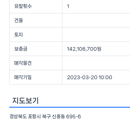
유찰횟수
1
건물
토지
보증금
142,106,700원
매각물건
매각기일
2023-03-20 10:00
지도보기
경상북도 포항시 북구 신흥동 695-6