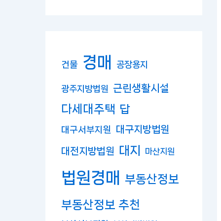
경매
건물
공장용지
근린생활시설
광주지방법원
다세대주택
답
대구지방법원
대구서부지원
대지
대전지방법원
마산지원
법원경매
부동산정보
부동산정보 추천