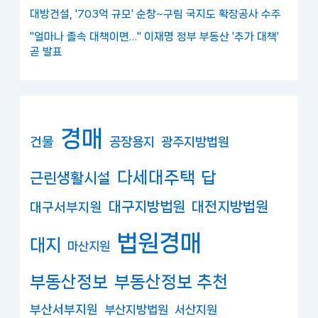
대방건설, '703억 규모' 순창~구림 국지도 확장공사 수주
"얼마나 졸속 대책이면…" 이재명 정부 부동산 '추가 대책'
곧 발표
경매
건물
공장용지
광주지방법원
다세대주택
답
근린생활시설
대구지방법원
대전지방법원
대구서부지원
법원경매
대지
마산지원
부동산정보
부동산정보 추천
부산서부지원
부산지방법원
서산지원