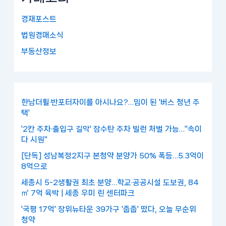
경재포스트
법원경매소식
부동산정보
한남더휠·반포터자이를 아시나요?…밈이 된 '버스 청년 주
택'
'2칸 주차·출입구 길막' 잠수탄 주차 빌런 처벌 가능…"속이
다 시원"
[단독] 성남복정2지구 본청약 분양가 50% 폭등…5.3억이
8억으로
세종시 5-2생활권 최초 분양…학교·공공시설 도보권, 84
㎡ 7억 육박 | 세종 우미 린 센터파크
'국평 17억' 장위뉴타운 39가구 '줍줍' 떴다, 오늘 무순위
청약