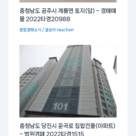
충청남도 공주시 계룡면 토지(답) – 경매매
물 2022타경20988
법원경매소식
/ 글쓴이
rauction
충청남도 당진시 운곡로 집합건물(아파트)
– 법원경매 2022타경1515