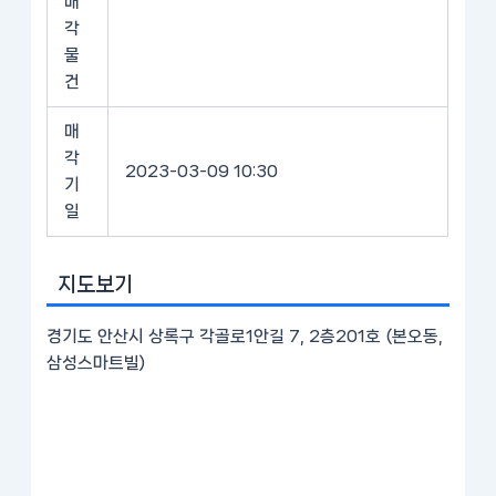
매
각
물
건
매
각
2023-03-09 10:30
기
일
지도보기
경기도 안산시 상록구 각골로1안길 7, 2층201호 (본오동,
삼성스마트빌)