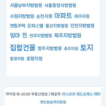
서울남부지방법원
서울중앙지방법원
아파트
수원지방법원
순천지원
여주지원
연립주택
오피스텔
인천지방법원
울산지방법원
임야
전
제주지방법원
전주지방법원
집합건물
토지
청주지방법원
충주지원
포항지원
통영지원
저작권 © 2026 부동산정보 | 제공처:
아스트라 워드프레스 테마
개인정보처리방침