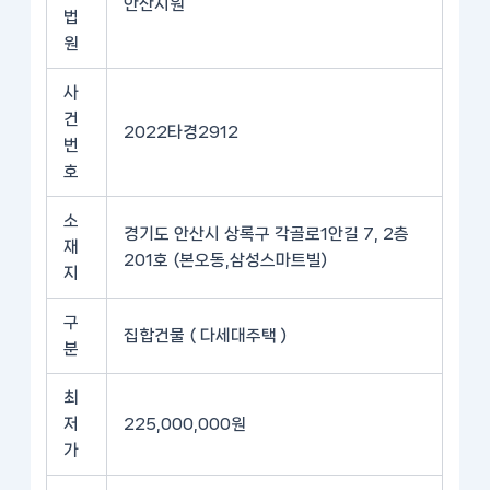
안산지원
법
원
사
건
2022타경2912
번
호
소
경기도 안산시 상록구 각골로1안길 7, 2층
재
201호 (본오동,삼성스마트빌)
지
구
집합건물 ( 다세대주택 )
분
최
저
225,000,000원
가