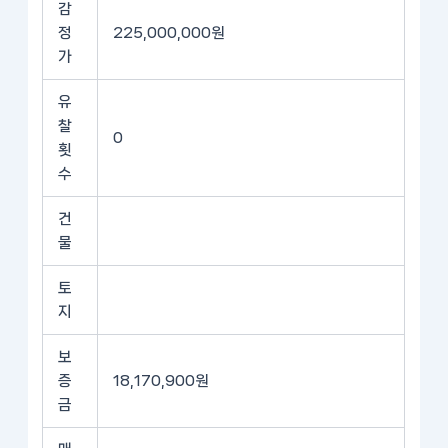
감
정
225,000,000원
가
유
찰
0
횟
수
건
물
토
지
보
증
18,170,900원
금