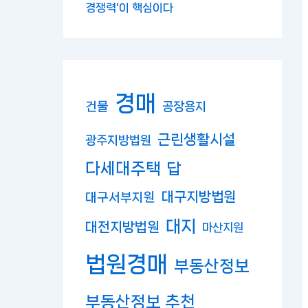
경쟁력'이 핵심이다
경매
건물
공장용지
근린생활시설
광주지방법원
다세대주택
답
대구지방법원
대구서부지원
대지
대전지방법원
마산지원
법원경매
부동산정보
부동산정보 추천