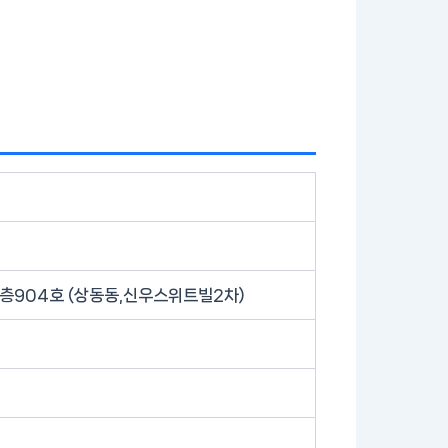
 9층904호 (상동동,신우스위트빌2차)