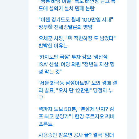
"찜통 바람 어쩔" 복도 배연창 뜯고 복
도에 실외기 설치 민폐 논란
"이젠 경기도도 월세 100만원 시대"
정부發 전세종말론의 명암
오세훈 시장, "與 적반하장 도 넘었다"
반박한 이유는
'카지노판 국장' 투자 강요 '생산적
ISA' 신설, 여당 의원 "청년들 자산 형
성 막는 것"
'서울 화곡동 남성아트빌' 모의 경매 결
과 발표, "오차 단 12만원" 당첨자 누
구
역까지 도보 50분, "분상제 단지? 김
포 최고 분양가" | 한강 푸르지오 리버
프론트
사용승인 받으면 공사 끝? 결국 '임대