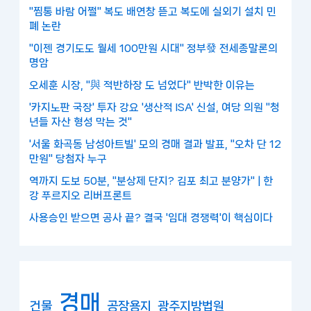
"찜통 바람 어쩔" 복도 배연창 뜯고 복도에 실외기 설치 민
폐 논란
"이젠 경기도도 월세 100만원 시대" 정부發 전세종말론의
명암
오세훈 시장, "與 적반하장 도 넘었다" 반박한 이유는
'카지노판 국장' 투자 강요 '생산적 ISA' 신설, 여당 의원 "청
년들 자산 형성 막는 것"
'서울 화곡동 남성아트빌' 모의 경매 결과 발표, "오차 단 12
만원" 당첨자 누구
역까지 도보 50분, "분상제 단지? 김포 최고 분양가" | 한
강 푸르지오 리버프론트
사용승인 받으면 공사 끝? 결국 '임대 경쟁력'이 핵심이다
경매
건물
공장용지
광주지방법원