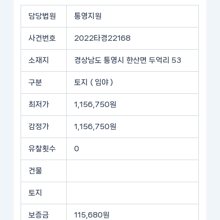
담당법원
통영지원
사건번호
2022타경22168
소재지
경상남도 통영시 한산면 두억리 53
구분
토지 ( 임야 )
최저가
1,156,750원
감정가
1,156,750원
유찰횟수
0
건물
토지
보증금
115,680원