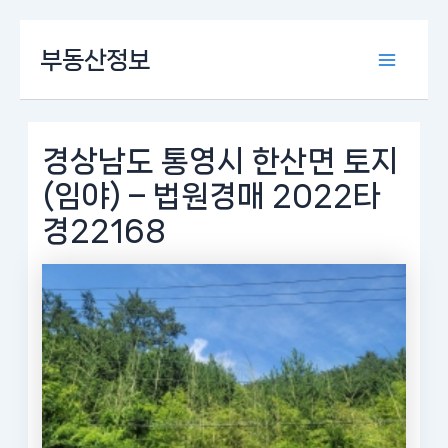
콘
부동산정보
텐
Main
츠
로
Menu
건
너
경상남도 통영시 한산면 토지
뛰
(임야) – 법원경매 2022타
기
경22168