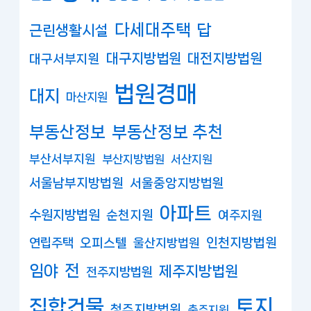
다세대주택
답
근린생활시설
대구지방법원
대전지방법원
대구서부지원
법원경매
대지
마산지원
부동산정보
부동산정보 추천
부산서부지원
부산지방법원
서산지원
서울남부지방법원
서울중앙지방법원
아파트
수원지방법원
순천지원
여주지원
연립주택
오피스텔
인천지방법원
울산지방법원
임야
전
제주지방법원
전주지방법원
집합건물
토지
청주지방법원
충주지원