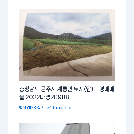
충청남도 공주시 계룡면 토지(답) – 경매매
물 2022타경20988
법원경매소식
/ 글쓴이
rauction