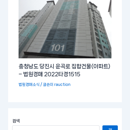
충청남도 당진시 운곡로 집합건물(아파트)
– 법원경매 2022타경1515
법원경매소식
/ 글쓴이
rauction
검색