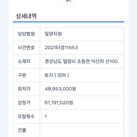
상세내역
담당법원
밀양지원
사건번호
2021타경11553
소재지
경상남도 밀양시 초동면 덕산리 산100
구분
토지 ( 임야 )
최저가
48,953,000원
감정가
61,191,020원
유찰횟수
1
건물