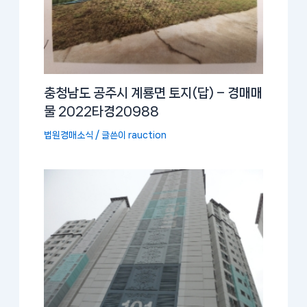
충청남도 공주시 계룡면 토지(답) – 경매매
물 2022타경20988
법원경매소식
/ 글쓴이
rauction