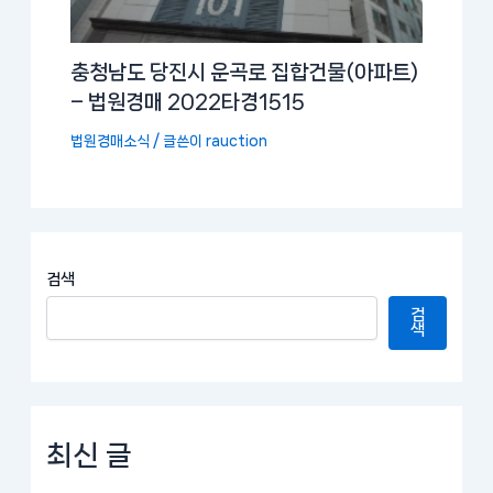
충청남도 당진시 운곡로 집합건물(아파트)
– 법원경매 2022타경1515
법원경매소식
/ 글쓴이
rauction
검색
검
색
최신 글