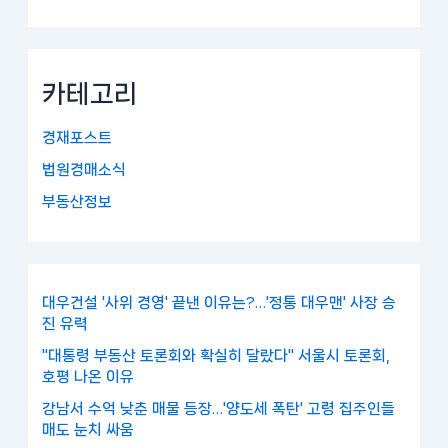
카테고리
경재포스트
법원경매소식
부동산정보
대우건설 '사위 경영' 끝낸 이유는?…'정통 대우맨' 사장 승
진 유력
"대통령 부동산 토론회와 확실히 달랐다" 서울시 토론회,
호평 나온 이유
강남서 수억 낮춘 매물 등장…'양도세 폭탄' 고령 집주인들
매도 눈치 싸움