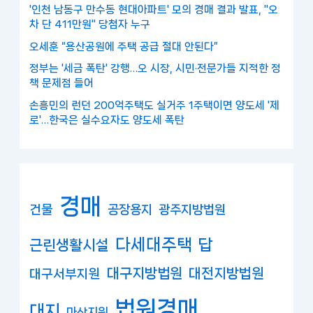
'인천 남동구 만수동 현대아파트' 모의 경매 결과 발표, "오
차 단 411만원" 당첨자 누구
오세훈 “용산공원에 주택 공급 절대 안된다”
정부는 '세금 폭탄' 강행…오 시장, 시민·전문가들 지적한 정
책 문제점 들어
손흥민의 런던 200억주택도 실거주 1주택이면 양도세 '제
로'…한국은 실수요자도 양도세 폭탄
경매
건물
공장용지
광주지방법원
다세대주택
답
근린생활시설
대구지방법원
대전지방법원
대구서부지원
법원경매
대지
마산지원