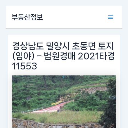
콘
부동산정보
텐
Main
츠
로
Menu
건
너
경상남도 밀양시 초동면 토지
뛰
(임야) – 법원경매 2021타경
기
11553