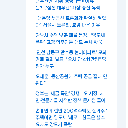
대우건설 '사위 경영' 끝낸 이유
는?…'정통 대우맨' 사장 승진 유력
"대통령 부동산 토론회와 확실히 달랐
다" 서울시 토론회, 호평 나온 이유
강남서 수억 낮춘 매물 등장…'양도세
폭탄' 고령 집주인들 매도 눈치 싸움
'인천 남동구 만수동 현대아파트' 모의
경매 결과 발표, "오차 단 411만원" 당
첨자 누구
오세훈 “용산공원에 주택 공급 절대 안
된다”
정부는 '세금 폭탄' 강행…오 시장, 시
민·전문가들 지적한 정책 문제점 들어
손흥민의 런던 200억주택도 실거주 1
주택이면 양도세 '제로'…한국은 실수
요자도 양도세 폭탄