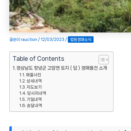
글쓴이
rauction
/
12/03/2023
/
법원경매소식
Table of Contents
경상남도 창녕군 고암면 토지 ( 답 ) 경매물건 소개
매물사진
상세내역
지도보기
당사자내역
기일내역
송달내역