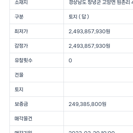
소재지
경상남도 창녕군 고암면 원촌리 
구분
토지 ( 답 )
최저가
2,493,857,930원
감정가
2,493,857,930원
유찰횟수
0
건물
토지
보증금
249,385,800원
매각물건
매각기일
2023-03-20 10:00