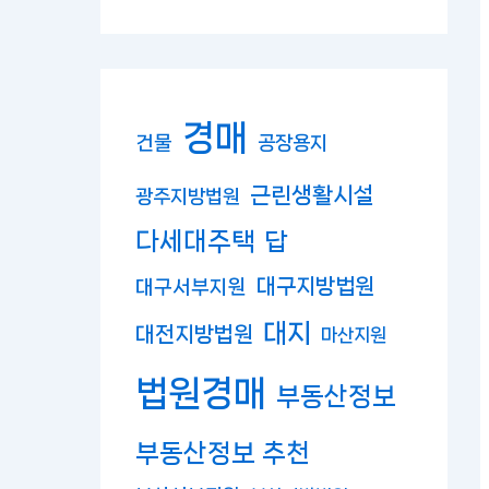
경매
건물
공장용지
근린생활시설
광주지방법원
다세대주택
답
대구지방법원
대구서부지원
대지
대전지방법원
마산지원
법원경매
부동산정보
부동산정보 추천