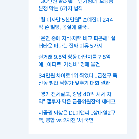
"30만원 돌려줘!" '단기임대' 보증금
분쟁 막는 6가지 법칙
"월 이자만 5천만원" 손예진이 244
억 쓴 빌딩, 공실에 결국…
"은연 중에 자식·재력 비교 피곤해" 실
버타운 떠나는 진짜 이유 5가지
실거래 9.6억 창동 대단지를 7.5억
에…아파트 '가성비' 경매 물건
34만원 차이로 1위 찍었다…금천구 독
산동 빌라 낙찰가 맞추기 대회 결과
"경기 전세살고, 강남 40억 시세 차
익" 갭투자 막은 금융위원장의 재테크
시공권 되찾은 DL이앤씨…상대원2구
역, 봉합 vs 2차전 '새 국면'