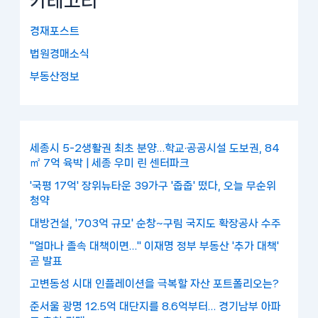
카테고리
경재포스트
법원경매소식
부동산정보
세종시 5-2생활권 최초 분양…학교·공공시설 도보권, 84
㎡ 7억 육박 | 세종 우미 린 센터파크
'국평 17억' 장위뉴타운 39가구 '줍줍' 떴다, 오늘 무순위
청약
대방건설, '703억 규모' 순창~구림 국지도 확장공사 수주
"얼마나 졸속 대책이면…" 이재명 정부 부동산 '추가 대책'
곧 발표
고변동성 시대 인플레이션을 극복할 자산 포트폴리오는?
준서울 광명 12.5억 대단지를 8.6억부터… 경기남부 아파