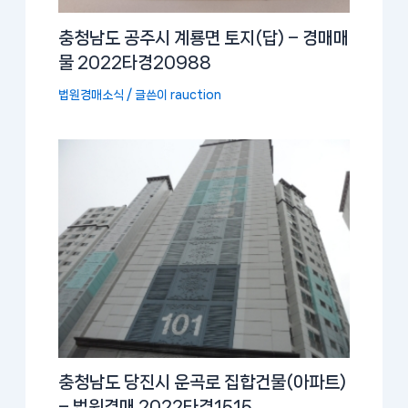
충청남도 공주시 계룡면 토지(답) – 경매매
물 2022타경20988
법원경매소식
/ 글쓴이
rauction
충청남도 당진시 운곡로 집합건물(아파트)
– 법원경매 2022타경1515