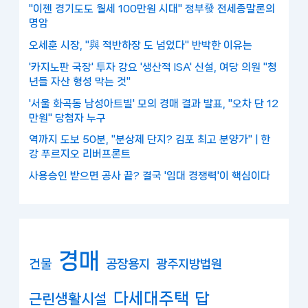
"이젠 경기도도 월세 100만원 시대" 정부發 전세종말론의
명암
오세훈 시장, "與 적반하장 도 넘었다" 반박한 이유는
'카지노판 국장' 투자 강요 '생산적 ISA' 신설, 여당 의원 "청
년들 자산 형성 막는 것"
'서울 화곡동 남성아트빌' 모의 경매 결과 발표, "오차 단 12
만원" 당첨자 누구
역까지 도보 50분, "분상제 단지? 김포 최고 분양가" | 한
강 푸르지오 리버프론트
사용승인 받으면 공사 끝? 결국 '임대 경쟁력'이 핵심이다
경매
건물
공장용지
광주지방법원
다세대주택
답
근린생활시설