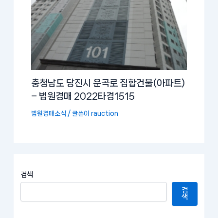
충청남도 당진시 운곡로 집합건물(아파트)
– 법원경매 2022타경1515
법원경매소식
/ 글쓴이
rauction
검색
검
색