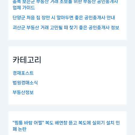
충북 보은군 부동산 거래 초보를 위한 부동산 공인중개사
업체 가이드
단양군 처음 집 장만 시 알아두면 좋은 공인중개사 안내
괴산군 부동산 거래 고민될 때 찾기 좋은 공인중개사 정보
카테고리
경재포스트
법원경매소식
부동산정보
"찜통 바람 어쩔" 복도 배연창 뜯고 복도에 실외기 설치 민
폐 논란