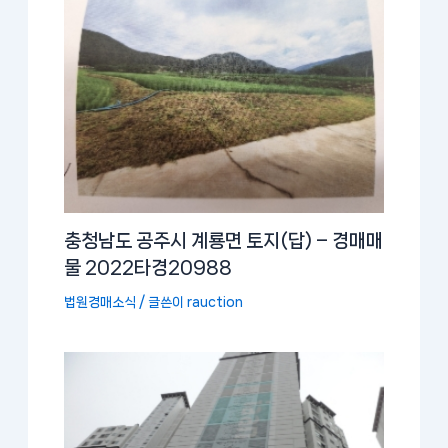
충청남도 공주시 계룡면 토지(답) – 경매매
물 2022타경20988
법원경매소식
/ 글쓴이
rauction