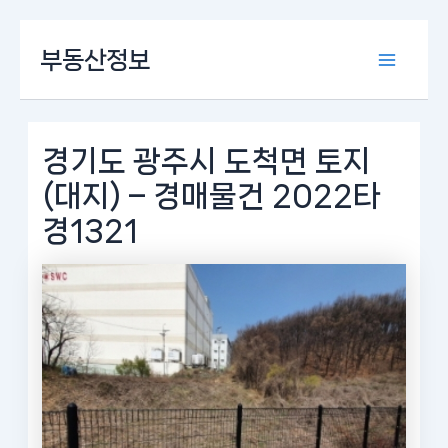
콘
부동산정보
텐
Main
츠
로
Menu
건
너
경기도 광주시 도척면 토지
뛰
(대지) – 경매물건 2022타
기
경1321