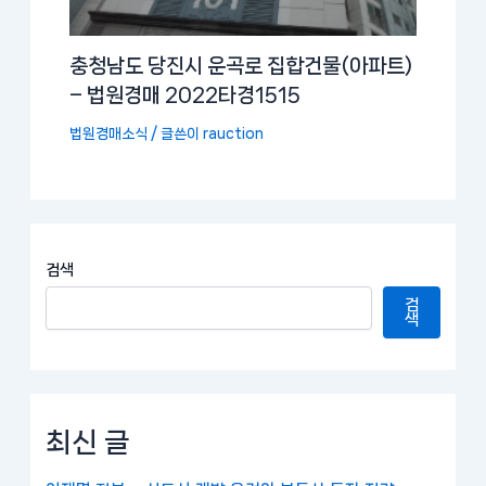
충청남도 당진시 운곡로 집합건물(아파트)
– 법원경매 2022타경1515
법원경매소식
/ 글쓴이
rauction
검색
검
색
최신 글