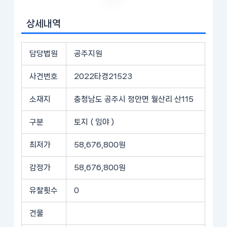
상세내역
담당법원
공주지원
사건번호
2022타경21523
소재지
충청남도 공주시 정안면 월산리 산115
구분
토지 ( 임야 )
최저가
58,676,800원
감정가
58,676,800원
유찰횟수
0
건물