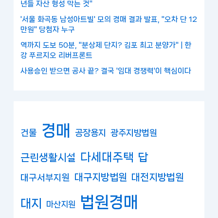
년들 자산 형성 막는 것"
'서울 화곡동 남성아트빌' 모의 경매 결과 발표, "오차 단 12
만원" 당첨자 누구
역까지 도보 50분, "분상제 단지? 김포 최고 분양가" | 한
강 푸르지오 리버프론트
사용승인 받으면 공사 끝? 결국 '임대 경쟁력'이 핵심이다
경매
건물
공장용지
광주지방법원
다세대주택
답
근린생활시설
대구지방법원
대전지방법원
대구서부지원
법원경매
대지
마산지원