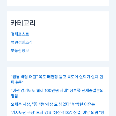
카테고리
경재포스트
법원경매소식
부동산정보
"찜통 바람 어쩔" 복도 배연창 뜯고 복도에 실외기 설치 민
폐 논란
"이젠 경기도도 월세 100만원 시대" 정부發 전세종말론의
명암
오세훈 시장, "與 적반하장 도 넘었다" 반박한 이유는
'카지노판 국장' 투자 강요 '생산적 ISA' 신설, 여당 의원 "청