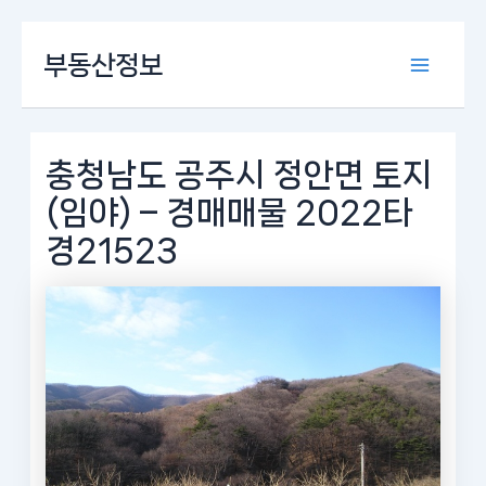
콘
부동산정보
텐
Main
츠
로
Menu
건
너
충청남도 공주시 정안면 토지
뛰
(임야) – 경매매물 2022타
기
경21523