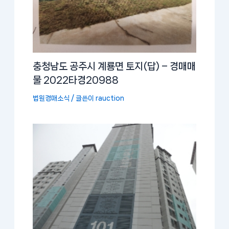
충청남도 공주시 계룡면 토지(답) – 경매매
물 2022타경20988
법원경매소식
/ 글쓴이
rauction