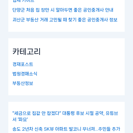
업체 가이드
단양군 처음 집 장만 시 알아두면 좋은 공인중개사 안내
괴산군 부동산 거래 고민될 때 찾기 좋은 공인중개사 정보
카테고리
경재포스트
법원경매소식
부동산정보
"세금으로 집값 안 잡겠다" 대통령 후보 시절 공약, 유튜브
서 '파묘'
송도 2년차 신축 SK뷰 아파트 발코니 무너져…주민들 추가