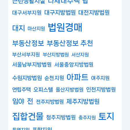
다세대주택
답
근린생활시설
대구지방법원
대전지방법원
대구서부지원
법원경매
대지
마산지원
부동산정보
부동산정보 추천
부산서부지원
부산지방법원
서산지원
서울남부지방법원
서울중앙지방법원
아파트
수원지방법원
순천지원
여주지원
연립주택
오피스텔
인천지방법원
울산지방법원
임야
전
제주지방법원
전주지방법원
집합건물
토지
청주지방법원
충주지원
포항지원