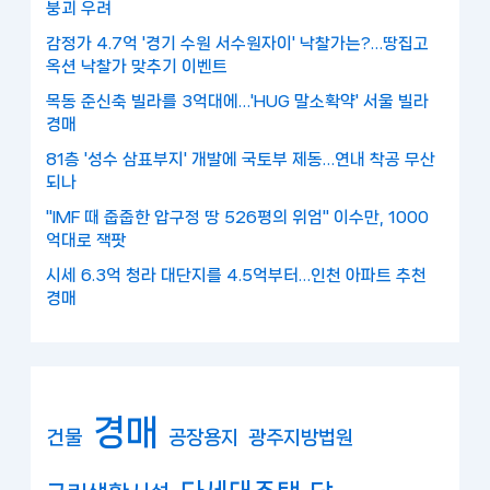
붕괴 우려
감정가 4.7억 '경기 수원 서수원자이' 낙찰가는?…땅집고
옥션 낙찰가 맞추기 이벤트
목동 준신축 빌라를 3억대에…'HUG 말소확약' 서울 빌라
경매
81층 '성수 삼표부지' 개발에 국토부 제동…연내 착공 무산
되나
"IMF 때 줍줍한 압구정 땅 526평의 위엄" 이수만, 1000
억대로 잭팟
시세 6.3억 청라 대단지를 4.5억부터…인천 아파트 추천
경매
경매
건물
공장용지
광주지방법원