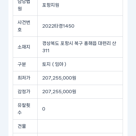
담당법
포항지원
원
사건번
2022타경1450
호
경상북도 포항시 북구 흥해읍 대련리 산
소재지
311
구분
토지 ( 임야 )
최저가
207,255,000원
감정가
207,255,000원
유찰횟
0
수
건물