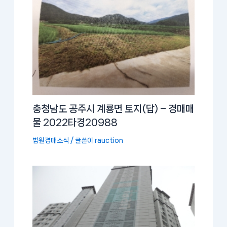
충청남도 공주시 계룡면 토지(답) – 경매매
물 2022타경20988
법원경매소식
/ 글쓴이
rauction