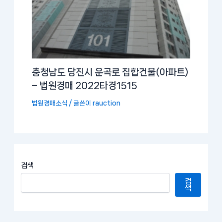
충청남도 당진시 운곡로 집합건물(아파트)
– 법원경매 2022타경1515
법원경매소식
/ 글쓴이
rauction
검색
검
색