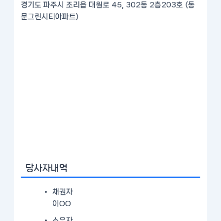
경기도 파주시 조리읍 대원로 45, 302동 2층203호 (동
문그린시티아파트)
당사자내역
채권자
이OO
소유자