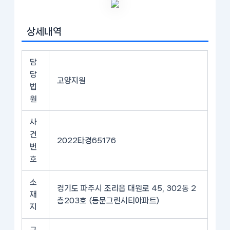
상세내역
담
당
고양지원
법
원
사
건
2022타경65176
번
호
소
경기도 파주시 조리읍 대원로 45, 302동 2
재
층203호 (동문그린시티아파트)
지
구