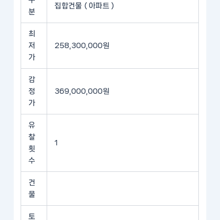
집합건물 ( 아파트 )
분
최
저
258,300,000원
가
감
정
369,000,000원
가
유
찰
1
횟
수
건
물
토