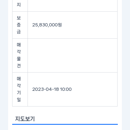
지
보
증
25,830,000원
금
매
각
물
건
매
각
2023-04-18 10:00
기
일
지도보기