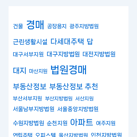
경매
건물
공장용지
광주지방법원
다세대주택
답
근린생활시설
대구지방법원
대전지방법원
대구서부지원
법원경매
대지
마산지원
부동산정보
부동산정보 추천
부산서부지원
부산지방법원
서산지원
서울남부지방법원
서울중앙지방법원
아파트
수원지방법원
순천지원
여주지원
연립주택
오피스텔
인천지방법원
울산지방법원