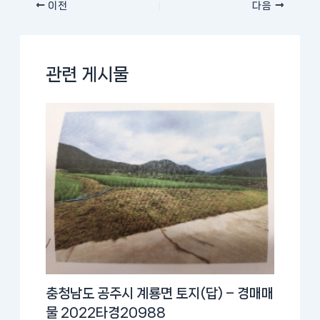
이전
다음
관련 게시물
충청남도 공주시 계룡면 토지(답) – 경매매
물 2022타경20988