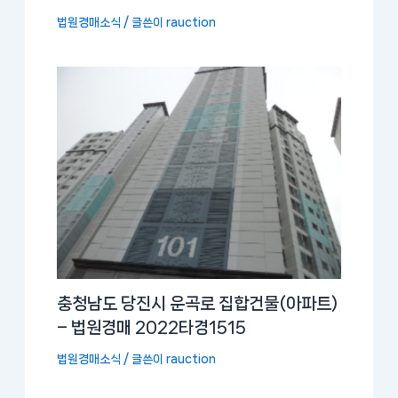
법원경매소식
/ 글쓴이
rauction
충청남도 당진시 운곡로 집합건물(아파트)
– 법원경매 2022타경1515
법원경매소식
/ 글쓴이
rauction