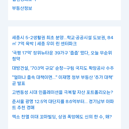
부동산정보
세종시 5-2생활권 최초 분양…학교·공공시설 도보권, 84
㎡ 7억 육박 | 세종 우미 린 센터파크
'국평 17억' 장위뉴타운 39가구 '줍줍' 떴다, 오늘 무순위
청약
대방건설, '703억 규모' 순창~구림 국지도 확장공사 수주
"얼마나 졸속 대책이면…" 이재명 정부 부동산 '추가 대책'
곧 발표
고변동성 시대 인플레이션을 극복할 자산 포트폴리오는?
준서울 광명 12.5억 대단지를 8.6억부터… 경기남부 아파
트 추천 경매
엑소 찬열 이대 꼬마빌딩, 상권 폭망에도 신의 한 수, 왜?