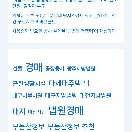
만원" 당첨자 누구
역까지 도보 50분, "분상제 단지? 김포 최고 분양가" | 한
강 푸르지오 리버프론트
사용승인 받으면 공사 끝? 결국 '임대 경쟁력'이 핵심이다
경매
건물
공장용지
광주지방법원
다세대주택
답
근린생활시설
대구지방법원
대전지방법원
대구서부지원
법원경매
대지
마산지원
부동산정보
부동산정보 추천