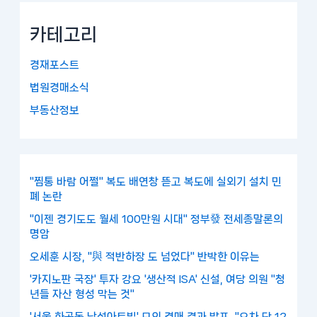
카테고리
경재포스트
법원경매소식
부동산정보
"찜통 바람 어쩔" 복도 배연창 뜯고 복도에 실외기 설치 민
폐 논란
"이젠 경기도도 월세 100만원 시대" 정부發 전세종말론의
명암
오세훈 시장, "與 적반하장 도 넘었다" 반박한 이유는
'카지노판 국장' 투자 강요 '생산적 ISA' 신설, 여당 의원 "청
년들 자산 형성 막는 것"
'서울 화곡동 남성아트빌' 모의 경매 결과 발표, "오차 단 12