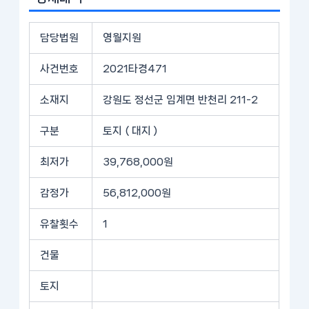
담당법원
영월지원
사건번호
2021타경471
소재지
강원도 정선군 임계면 반천리 211-2
구분
토지 ( 대지 )
최저가
39,768,000원
감정가
56,812,000원
유찰횟수
1
건물
토지