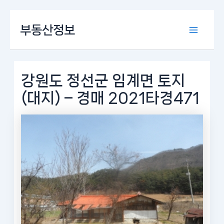
콘
부동산정보
텐
Main
츠
로
Menu
건
너
강원도 정선군 임계면 토지
뛰
(대지) – 경매 2021타경471
기