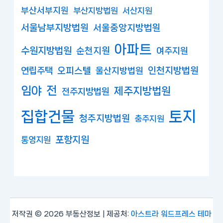
부산서부지원
부산지방법원
서산지원
서울남부지방법원
서울중앙지방법원
아파트
수원지방법원
순천지원
여주지원
연립주택
오피스텔
인천지방법원
울산지방법원
임야
전
제주지방법원
전주지방법원
집합건물
토지
청주지방법원
충주지원
포항지원
통영지원
저작권 © 2026 부동산정보 | 제공처:
아스트라 워드프레스 테마