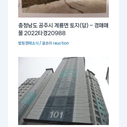
충청남도 공주시 계룡면 토지(답) – 경매매
물 2022타경20988
법원경매소식
/ 글쓴이
rauction