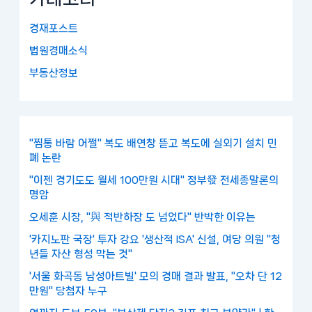
경재포스트
법원경매소식
부동산정보
"찜통 바람 어쩔" 복도 배연창 뜯고 복도에 실외기 설치 민
폐 논란
"이젠 경기도도 월세 100만원 시대" 정부發 전세종말론의
명암
오세훈 시장, "與 적반하장 도 넘었다" 반박한 이유는
'카지노판 국장' 투자 강요 '생산적 ISA' 신설, 여당 의원 "청
년들 자산 형성 막는 것"
'서울 화곡동 남성아트빌' 모의 경매 결과 발표, "오차 단 12
만원" 당첨자 누구