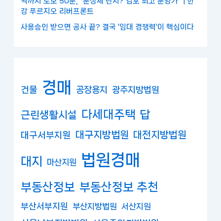
역까지 도보 50분, "분상제 단지? 김포 최고 분양가" | 한
강 푸르지오 리버프론트
사용승인 받으면 공사 끝? 결국 '임대 경쟁력'이 핵심이다
경매
건물
공장용지
광주지방법원
다세대주택
답
근린생활시설
대구지방법원
대전지방법원
대구서부지원
법원경매
대지
마산지원
부동산정보
부동산정보 추천
부산서부지원
부산지방법원
서산지원