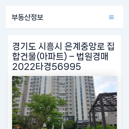
콘
부동산정보
텐
Main
츠
로
Menu
건
너
경기도 시흥시 은계중앙로 집
뛰
합건물(아파트) – 법원경매
기
2022타경56995