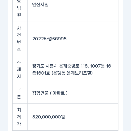
당
안산지원
법
원
사
건
2022타경56995
번
호
소
경기도 시흥시 은계중앙로 118, 1007동 16
재
층1601호 (은행동,은계브리즈힐)
지
구
집합건물 ( 아파트 )
분
최
저
320,000,000원
가