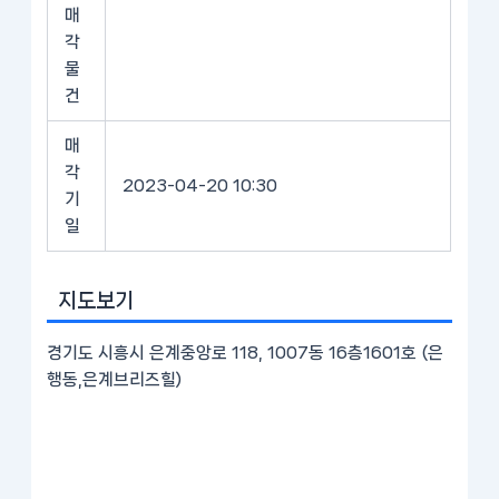
매
각
물
건
매
각
2023-04-20 10:30
기
일
지도보기
경기도 시흥시 은계중앙로 118, 1007동 16층1601호 (은
행동,은계브리즈힐)