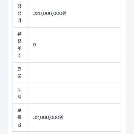
감
정
320,000,000원
가
유
찰
0
횟
수
건
물
토
지
보
증
32,000,000원
금