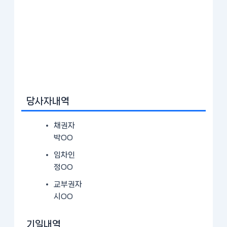
당사자내역
채권자
박OO
임차인
정OO
교부권자
시OO
기일내역