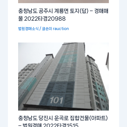
충청남도 공주시 계룡면 토지(답) – 경매매
물 2022타경20988
법원경매소식
/ 글쓴이
rauction
충청남도 당진시 운곡로 집합건물(아파트)
– 법원경매 2022타경1515