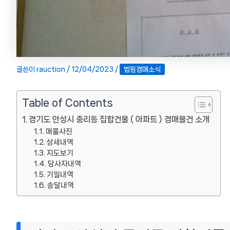
글쓴이
rauction
/
12/04/2023
/
법원경매소식
Table of Contents
경기도 안성시 중리동 집합건물 ( 아파트 ) 경매물건 소개
매물사진
상세내역
지도보기
당사자내역
기일내역
송달내역