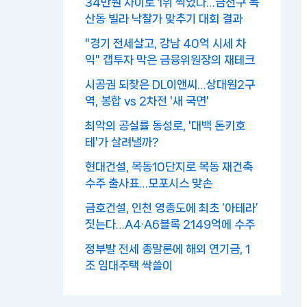
34만원 차이로 1위 찍었다…금천구 독
산동 빌라 낙찰가 맞추기 대회 결과
"경기 전세살고, 강남 40억 시세 차
익" 갭투자 막은 금융위원장의 재테크
시공권 되찾은 DL이앤씨…상대원2구
역, 봉합 vs 2차전 '새 국면'
최악의 공실률 동성로, '대백 돈키호
테'가 살려낼까?
현대건설, 목동10단지로 목동 재건축
수주 출사표…모포시스 맞손
금호건설, 인천 영종도에 최초 ‘아테라’
짓는다…A4·A6블록 2149억에 수주
정부발 전세 종말론에 해외 연기금, 1
조 임대주택 싹쓸이