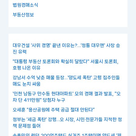
법원경매소식
부동산정보
대우건설 '사위 경영' 끝낸 이유는?…'정통 대우맨' 사장 승
진 유력
"대통령 부동산 토론회와 확실히 달랐다" 서울시 토론회,
호평 나온 이유
강남서 수억 낮춘 매물 등장…'양도세 폭탄' 고령 집주인들
매도 눈치 싸움
'인천 남동구 만수동 현대아파트' 모의 경매 결과 발표, "오
차 단 411만원" 당첨자 누구
오세훈 “용산공원에 주택 공급 절대 안된다”
정부는 '세금 폭탄' 강행…오 시장, 시민·전문가들 지적한 정
책 문제점 들어
손흥민의 런던 200억주택도 실거주 1주택이면 양도세 '제