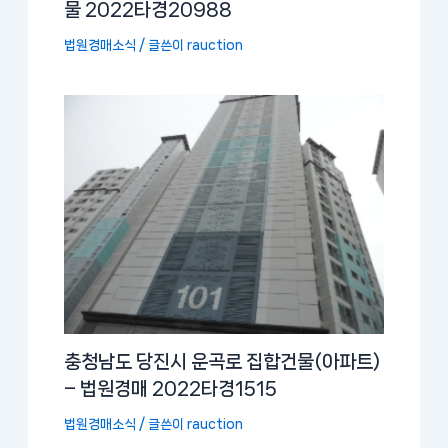
물 2022타경20988
법원경매소식
/ 글쓴이
rauction
충청남도 당진시 운곡로 집합건물(아파트)
– 법원경매 2022타경1515
법원경매소식
/ 글쓴이
rauction