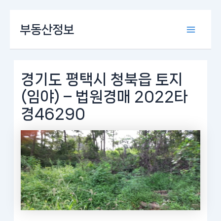
콘
부동산정보
텐
Main
츠
로
Menu
건
너
경기도 평택시 청북읍 토지
뛰
(임야) – 법원경매 2022타
기
경46290