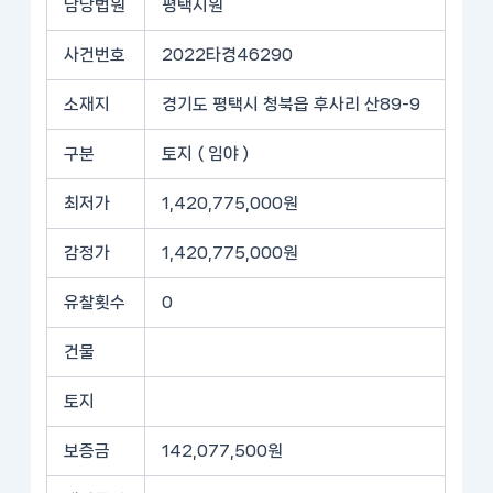
담당법원
평택지원
사건번호
2022타경46290
소재지
경기도 평택시 청북읍 후사리 산89-9
구분
토지 ( 임야 )
최저가
1,420,775,000원
감정가
1,420,775,000원
유찰횟수
0
건물
토지
보증금
142,077,500원