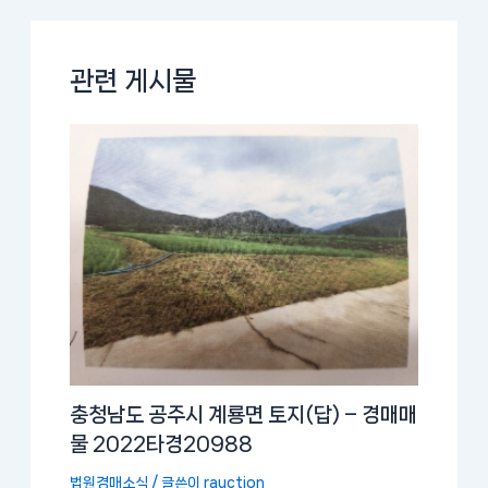
관련 게시물
충청남도 공주시 계룡면 토지(답) – 경매매
물 2022타경20988
법원경매소식
/ 글쓴이
rauction