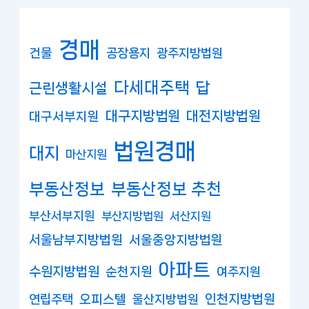
경매
건물
공장용지
광주지방법원
다세대주택
답
근린생활시설
대구지방법원
대전지방법원
대구서부지원
법원경매
대지
마산지원
부동산정보
부동산정보 추천
부산서부지원
부산지방법원
서산지원
서울남부지방법원
서울중앙지방법원
아파트
수원지방법원
순천지원
여주지원
연립주택
오피스텔
인천지방법원
울산지방법원