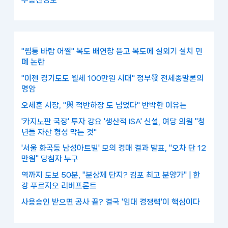
"찜통 바람 어쩔" 복도 배연창 뜯고 복도에 실외기 설치 민
폐 논란
"이젠 경기도도 월세 100만원 시대" 정부發 전세종말론의
명암
오세훈 시장, "與 적반하장 도 넘었다" 반박한 이유는
'카지노판 국장' 투자 강요 '생산적 ISA' 신설, 여당 의원 "청
년들 자산 형성 막는 것"
'서울 화곡동 남성아트빌' 모의 경매 결과 발표, "오차 단 12
만원" 당첨자 누구
역까지 도보 50분, "분상제 단지? 김포 최고 분양가" | 한
강 푸르지오 리버프론트
사용승인 받으면 공사 끝? 결국 '임대 경쟁력'이 핵심이다