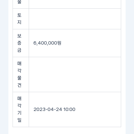
물
토
지
보
증
6,400,000원
금
매
각
물
건
매
각
2023-04-24 10:00
기
일