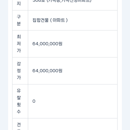
308호 (가곡동,가곡신영아파트)
지
구
집합건물 ( 아파트 )
분
최
저
64,000,000원
가
감
정
64,000,000원
가
유
찰
0
횟
수
건