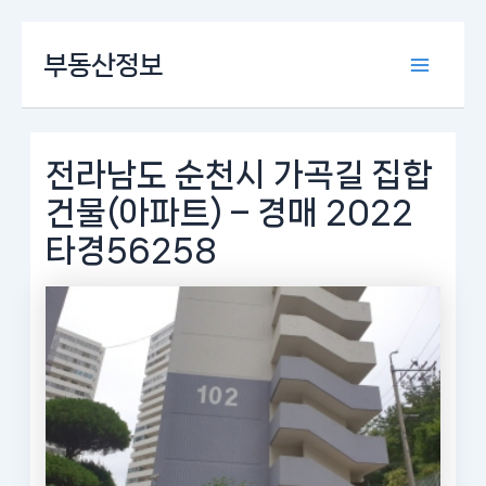
콘
부동산정보
텐
Main
츠
로
Menu
건
너
전라남도 순천시 가곡길 집합
뛰
건물(아파트) – 경매 2022
기
타경56258