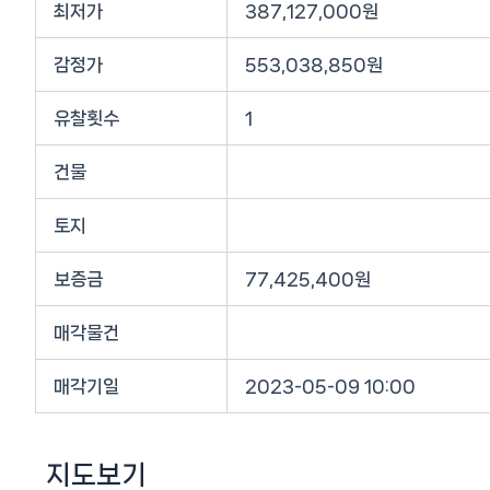
최저가
387,127,000원
감정가
553,038,850원
유찰횟수
1
건물
토지
보증금
77,425,400원
매각물건
매각기일
2023-05-09 10:00
지도보기