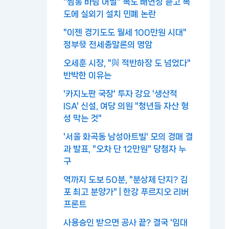
"찜통 바람 어쩔" 복도 배연창 뜯고 복
도에 실외기 설치 민폐 논란
"이젠 경기도도 월세 100만원 시대"
정부發 전세종말론의 명암
오세훈 시장, "與 적반하장 도 넘었다"
반박한 이유는
'카지노판 국장' 투자 강요 '생산적
ISA' 신설, 여당 의원 "청년들 자산 형
성 막는 것"
'서울 화곡동 남성아트빌' 모의 경매 결
과 발표, "오차 단 12만원" 당첨자 누
구
역까지 도보 50분, "분상제 단지? 김
포 최고 분양가" | 한강 푸르지오 리버
프론트
사용승인 받으면 공사 끝? 결국 '임대