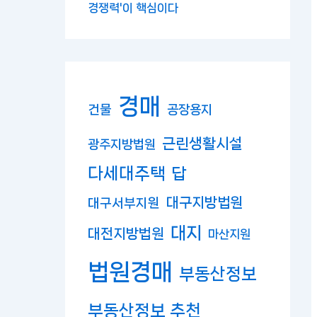
경쟁력'이 핵심이다
경매
건물
공장용지
근린생활시설
광주지방법원
다세대주택
답
대구지방법원
대구서부지원
대지
대전지방법원
마산지원
법원경매
부동산정보
부동산정보 추천