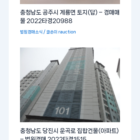
충청남도 공주시 계룡면 토지(답) – 경매매
물 2022타경20988
법원경매소식
/ 글쓴이
rauction
충청남도 당진시 운곡로 집합건물(아파트)
– 법원경매 2022타경1515