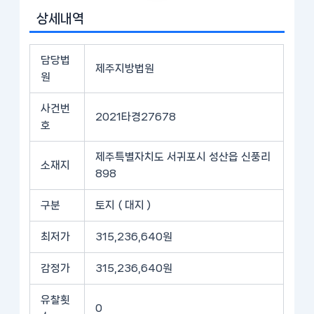
상세내역
담당법
제주지방법원
원
사건번
2021타경27678
호
제주특별자치도 서귀포시 성산읍 신풍리
소재지
898
구분
토지 ( 대지 )
최저가
315,236,640원
감정가
315,236,640원
유찰횟
0