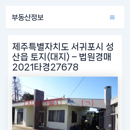
콘
부동산정보
텐
Main
츠
로
Menu
건
너
제주특별자치도 서귀포시 성
뛰
산읍 토지(대지) – 법원경매
기
2021타경27678