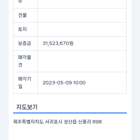
수
건물
토지
보증금
31,523,670원
매각물
건
매각기
2023-05-09 10:00
일
지도보기
제주특별자치도 서귀포시 성산읍 신풍리 898