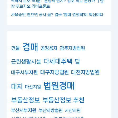
역까지 도보 50분, "분상제 단지? 김포 최고 분양가" | 한
강 푸르지오 리버프론트
사용승인 받으면 공사 끝? 결국 '임대 경쟁력'이 핵심이다
경매
건물
공장용지
광주지방법원
다세대주택
답
근린생활시설
대구지방법원
대전지방법원
대구서부지원
법원경매
대지
마산지원
부동산정보
부동산정보 추천
부산서부지원
부산지방법원
서산지원