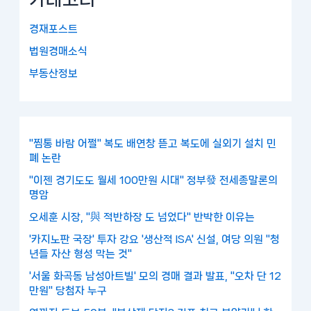
경재포스트
법원경매소식
부동산정보
"찜통 바람 어쩔" 복도 배연창 뜯고 복도에 실외기 설치 민
폐 논란
"이젠 경기도도 월세 100만원 시대" 정부發 전세종말론의
명암
오세훈 시장, "與 적반하장 도 넘었다" 반박한 이유는
'카지노판 국장' 투자 강요 '생산적 ISA' 신설, 여당 의원 "청
년들 자산 형성 막는 것"
'서울 화곡동 남성아트빌' 모의 경매 결과 발표, "오차 단 12
만원" 당첨자 누구