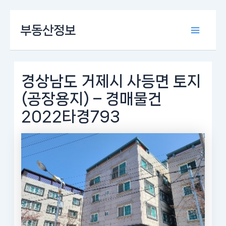
콘
부동산정보
텐
Main
츠
로
Menu
건
너
경상남도 거제시 사등면 토지
뛰
(공장용지) – 경매물건
기
2022타경793