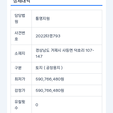
상세내역
담당법
통영지원
원
사건번
2022타경793
호
경상남도 거제시 사등면 덕호리 107-
소재지
147
구분
토지 ( 공장용지 )
최저가
590,766,480원
감정가
590,766,480원
유찰횟
0
수