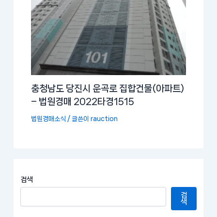
충청남도 당진시 운곡로 집합건물(아파트)
– 법원경매 2022타경1515
법원경매소식
/ 글쓴이
rauction
검색
검
색