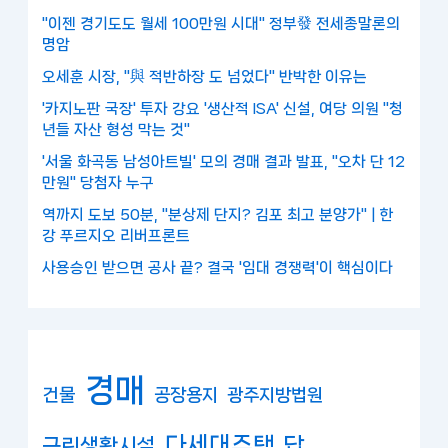
"이젠 경기도도 월세 100만원 시대" 정부發 전세종말론의
명암
오세훈 시장, "與 적반하장 도 넘었다" 반박한 이유는
'카지노판 국장' 투자 강요 '생산적 ISA' 신설, 여당 의원 "청
년들 자산 형성 막는 것"
'서울 화곡동 남성아트빌' 모의 경매 결과 발표, "오차 단 12
만원" 당첨자 누구
역까지 도보 50분, "분상제 단지? 김포 최고 분양가" | 한
강 푸르지오 리버프론트
사용승인 받으면 공사 끝? 결국 '임대 경쟁력'이 핵심이다
경매
건물
공장용지
광주지방법원
다세대주택
답
근린생활시설