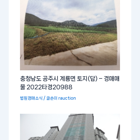
충청남도 공주시 계룡면 토지(답) – 경매매
물 2022타경20988
법원경매소식
/ 글쓴이
rauction