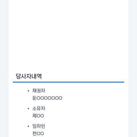
당사자내역
채권자
둔OOOOOOO
소유자
제OO
임차인
천OO