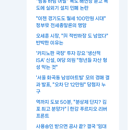
"찜통 바람 어쩔" 복도 배연창 뜯고 복
도에 실외기 설치 민폐 논란
"이젠 경기도도 월세 100만원 시대"
정부發 전세종말론의 명암
오세훈 시장, "與 적반하장 도 넘었다"
반박한 이유는
'카지노판 국장' 투자 강요 '생산적
ISA' 신설, 여당 의원 "청년들 자산 형
성 막는 것"
'서울 화곡동 남성아트빌' 모의 경매 결
과 발표, "오차 단 12만원" 당첨자 누
구
역까지 도보 50분, "분상제 단지? 김
포 최고 분양가" | 한강 푸르지오 리버
프론트
사용승인 받으면 공사 끝? 결국 '임대