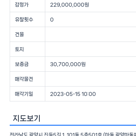
감정가
229,000,000원
유찰횟수
0
건물
토지
보증금
30,700,000원
매각물건
매각기일
2023-05-15 10:00
지도보기
전라남도 광양시 진등5길 1, 101동 5층501호 (마동,광양마동