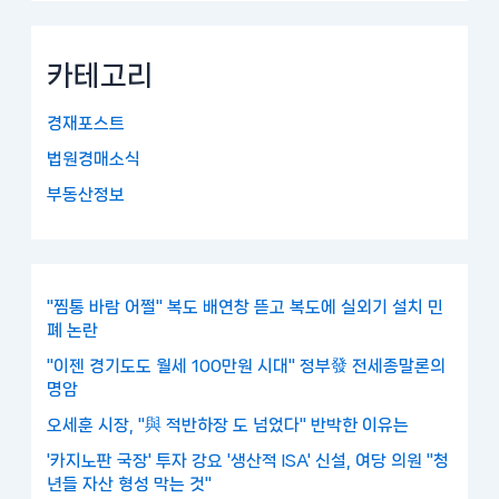
카테고리
경재포스트
법원경매소식
부동산정보
"찜통 바람 어쩔" 복도 배연창 뜯고 복도에 실외기 설치 민
폐 논란
"이젠 경기도도 월세 100만원 시대" 정부發 전세종말론의
명암
오세훈 시장, "與 적반하장 도 넘었다" 반박한 이유는
'카지노판 국장' 투자 강요 '생산적 ISA' 신설, 여당 의원 "청
년들 자산 형성 막는 것"