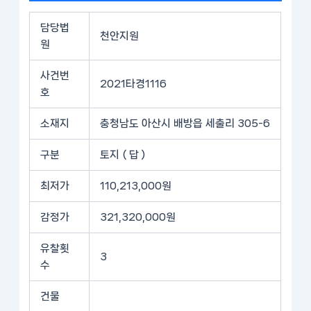
담당법
천안지원
원
사건번
2021타경1116
호
소재지
충청남도 아산시 배방읍 세출리 305-6
구분
토지 ( 답 )
최저가
110,213,000원
감정가
321,320,000원
유찰횟
3
수
건물