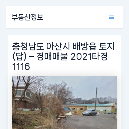
콘
부동산정보
텐
Main
츠
로
Menu
건
너
충청남도 아산시 배방읍 토지
뛰
(답) – 경매매물 2021타경
기
1116