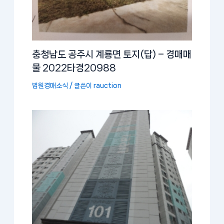
충청남도 공주시 계룡면 토지(답) – 경매매
물 2022타경20988
법원경매소식
/ 글쓴이
rauction