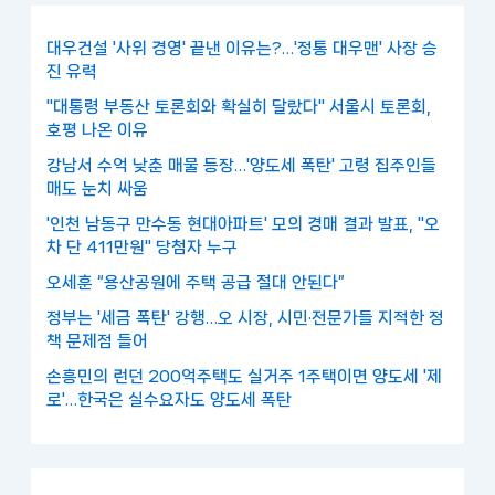
대우건설 '사위 경영' 끝낸 이유는?…'정통 대우맨' 사장 승
진 유력
"대통령 부동산 토론회와 확실히 달랐다" 서울시 토론회,
호평 나온 이유
강남서 수억 낮춘 매물 등장…'양도세 폭탄' 고령 집주인들
매도 눈치 싸움
'인천 남동구 만수동 현대아파트' 모의 경매 결과 발표, "오
차 단 411만원" 당첨자 누구
오세훈 “용산공원에 주택 공급 절대 안된다”
정부는 '세금 폭탄' 강행…오 시장, 시민·전문가들 지적한 정
책 문제점 들어
손흥민의 런던 200억주택도 실거주 1주택이면 양도세 '제
로'…한국은 실수요자도 양도세 폭탄