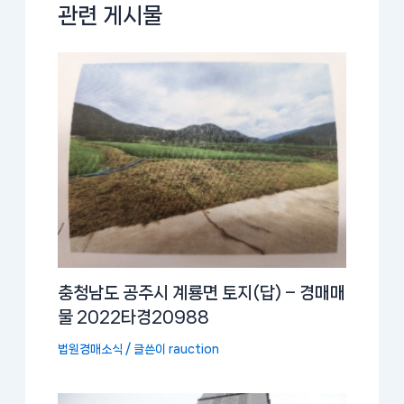
관련 게시물
충청남도 공주시 계룡면 토지(답) – 경매매
물 2022타경20988
법원경매소식
/ 글쓴이
rauction