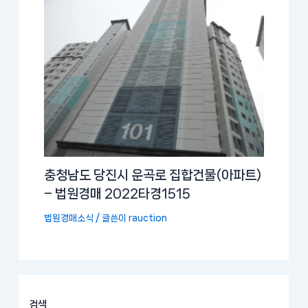
충청남도 당진시 운곡로 집합건물(아파트)
– 법원경매 2022타경1515
법원경매소식
/ 글쓴이
rauction
검색