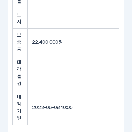
물
토
지
보
증
22,400,000원
금
매
각
물
건
매
각
2023-06-08 10:00
기
일