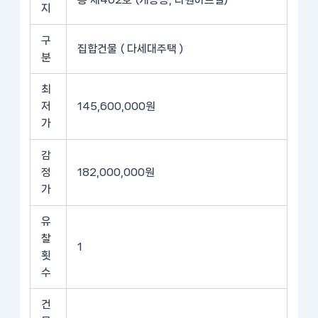
층 제402호 (개봉동, 다원아트빌)
지
구
집합건물 ( 다세대주택 )
분
최
저
145,600,000원
가
감
정
182,000,000원
가
유
찰
1
횟
수
건