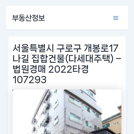
콘
부동산정보
텐
Main
츠
로
Menu
건
너
서울특별시 구로구 개봉로17
뛰
나길 집합건물(다세대주택) –
기
법원경매 2022타경
107293