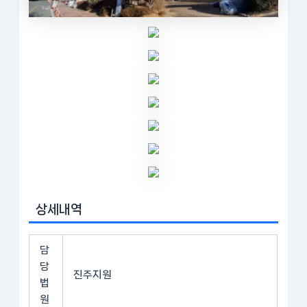
상세내역
담
당
진주지원
법
원