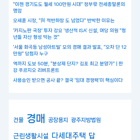
"이젠 경기도도 월세 100만원 시대" 정부發 전세종말론의
명암
오세훈 시장, "與 적반하장 도 넘었다" 반박한 이유는
'카지노판 국장' 투자 강요 '생산적 ISA' 신설, 여당 의원 "청
년들 자산 형성 막는 것"
'서울 화곡동 남성아트빌' 모의 경매 결과 발표, "오차 단 12
만원" 당첨자 누구
역까지 도보 50분, "분상제 단지? 김포 최고 분양가" | 한
강 푸르지오 리버프론트
사용승인 받으면 공사 끝? 결국 '임대 경쟁력'이 핵심이다
경매
건물
공장용지
광주지방법원
다세대주택
답
근린생활시설