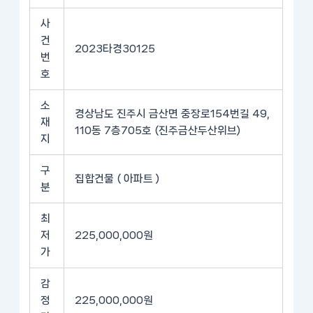
사
건
2023타경30125
번
호
소
경상남도 진주시 금산면 중장로154번길 49,
재
110동 7층705호 (진주금산두산위브)
지
구
집합건물 ( 아파트 )
분
최
저
225,000,000원
가
감
정
225,000,000원