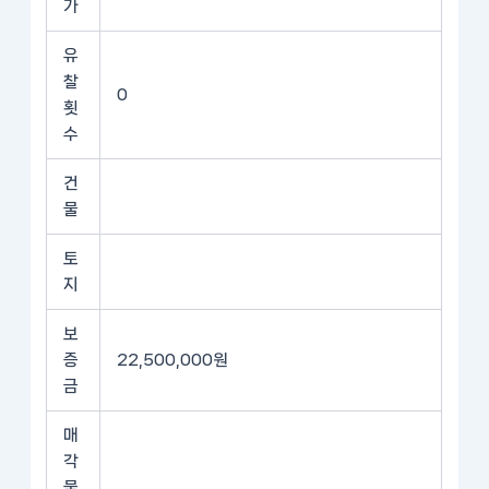
가
유
찰
0
횟
수
건
물
토
지
보
증
22,500,000원
금
매
각
물