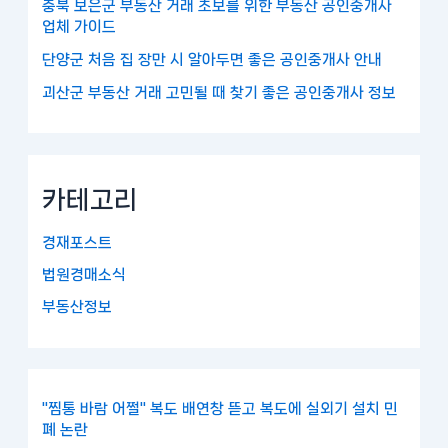
충북 보은군 부동산 거래 초보를 위한 부동산 공인중개사
업체 가이드
단양군 처음 집 장만 시 알아두면 좋은 공인중개사 안내
괴산군 부동산 거래 고민될 때 찾기 좋은 공인중개사 정보
카테고리
경재포스트
법원경매소식
부동산정보
"찜통 바람 어쩔" 복도 배연창 뜯고 복도에 실외기 설치 민
폐 논란