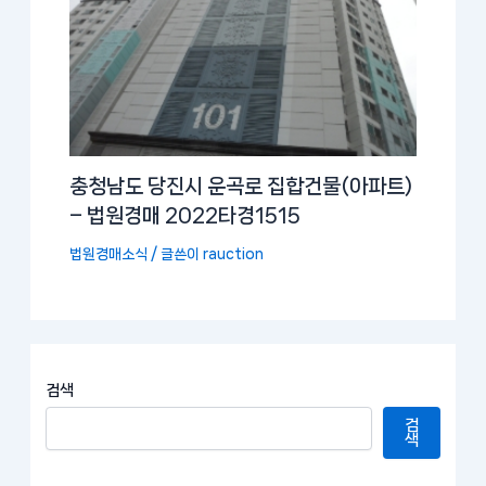
충청남도 당진시 운곡로 집합건물(아파트)
– 법원경매 2022타경1515
법원경매소식
/ 글쓴이
rauction
검색
검
색