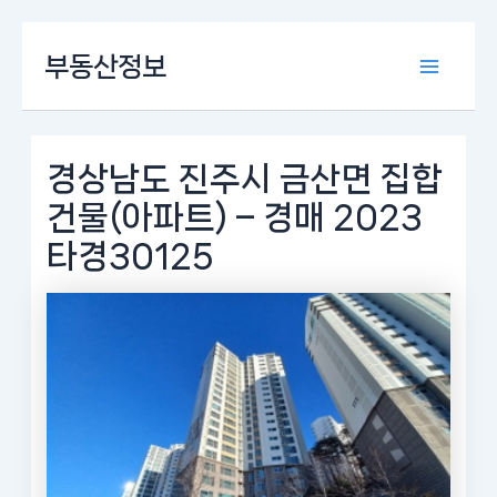
콘
부동산정보
텐
Main
츠
로
Menu
건
너
경상남도 진주시 금산면 집합
뛰
건물(아파트) – 경매 2023
기
타경30125