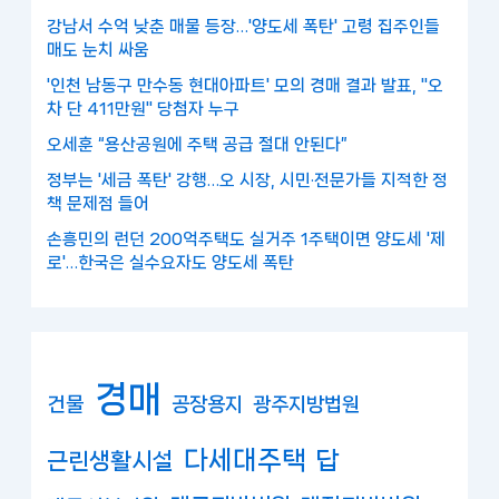
강남서 수억 낮춘 매물 등장…'양도세 폭탄' 고령 집주인들
매도 눈치 싸움
'인천 남동구 만수동 현대아파트' 모의 경매 결과 발표, "오
차 단 411만원" 당첨자 누구
오세훈 “용산공원에 주택 공급 절대 안된다”
정부는 '세금 폭탄' 강행…오 시장, 시민·전문가들 지적한 정
책 문제점 들어
손흥민의 런던 200억주택도 실거주 1주택이면 양도세 '제
로'…한국은 실수요자도 양도세 폭탄
경매
건물
공장용지
광주지방법원
다세대주택
답
근린생활시설