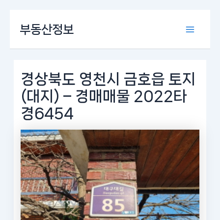
콘
부동산정보
텐
Main
츠
로
Menu
건
너
경상북도 영천시 금호읍 토지
뛰
(대지) – 경매매물 2022타
기
경6454