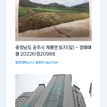
충청남도 공주시 계룡면 토지(답) – 경매매
물 2022타경20988
법원경매소식
/ 글쓴이
rauction