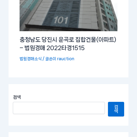
충청남도 당진시 운곡로 집합건물(아파트)
– 법원경매 2022타경1515
법원경매소식
/ 글쓴이
rauction
검색
검
색