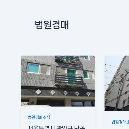
법원경매
법원경매소식
법원경매
서울특별시 관악구 난곡