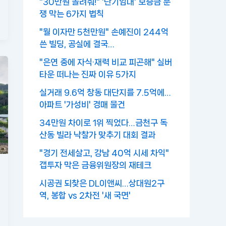
"30만원 돌려줘!" '단기임대' 보증금 분
쟁 막는 6가지 법칙
"월 이자만 5천만원" 손예진이 244억
쓴 빌딩, 공실에 결국…
"은연 중에 자식·재력 비교 피곤해" 실버
타운 떠나는 진짜 이유 5가지
실거래 9.6억 창동 대단지를 7.5억에…
아파트 '가성비' 경매 물건
34만원 차이로 1위 찍었다…금천구 독
산동 빌라 낙찰가 맞추기 대회 결과
"경기 전세살고, 강남 40억 시세 차익"
갭투자 막은 금융위원장의 재테크
시공권 되찾은 DL이앤씨…상대원2구
역, 봉합 vs 2차전 '새 국면'