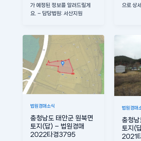
가 예정된 정보를 알려드릴게
으로 상
요. – 담당법원: 서산지원
법원경매소식
법원경매
충청남도 태안군 원북면
충청남
토지(답) – 법원경매
토지(답
2022타경3795
2021