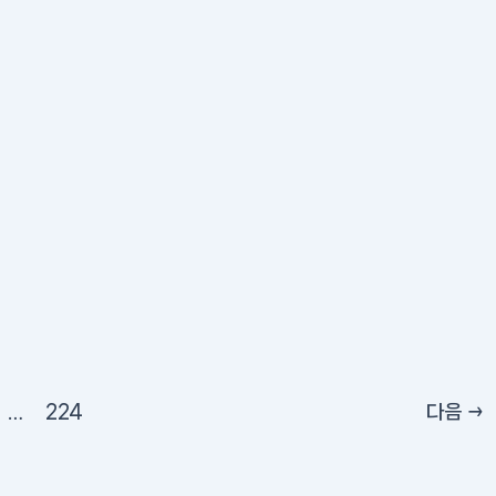
…
224
다음
→