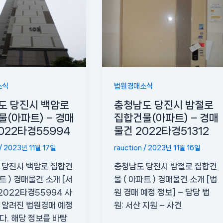
소식
법원경매소식
도 당진시 백암로
충청남도 당진시 밤절로
(아파트) – 경매
집합건물(아파트) – 경매
022타경55994
물건 2022타경51312
/
2023년 11월 17일
rauction
/
2023년 11월 16일
 당진시 백암로 집합건
충청남도 당진시 밤절로 집합건
파트 ) 경매물건 소개 [서
물 ( 아파트 ) 경매물건 소개 [법
2022타경55994 사
원 경매 예정 정보] – 담당 법
 알려진 법원경매 예정
원: 서산 지원 – 사건
. 해당 정보를 바탕