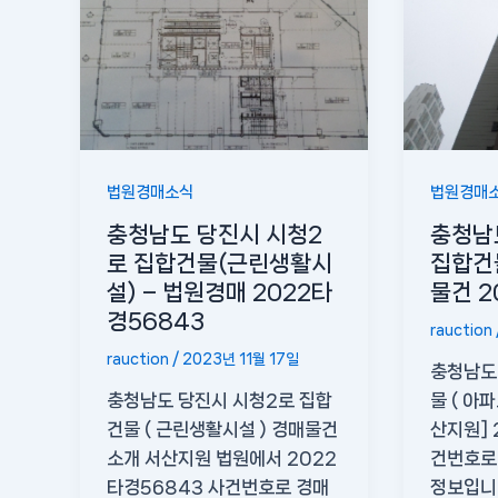
법원경매소식
법원경매
충청남도 당진시 시청2
충청남
로 집합건물(근린생활시
집합건물
설) – 법원경매 2022타
물건 2
경56843
rauction
rauction
/
2023년 11월 17일
충청남도
충청남도 당진시 시청2로 집합
물 ( 아
건물 ( 근린생활시설 ) 경매물건
산지원] 
소개 서산지원 법원에서 2022
건번호로
타경56843 사건번호로 경매
정보입니다