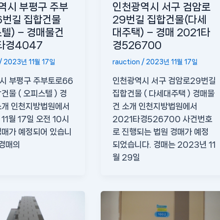
역시 부평구 주부
인천광역시 서구 검암로
6번길 집합건물
29번길 집합건물(다세
텔) – 경매물건
대주택) – 경매 2021타
타경4047
경526700
/
2023년 11월 17일
rauction
/
2023년 11월 17일
시 부평구 주부토로66
인천광역시 서구 검암로29번길
건물 ( 오피스텔 ) 경
집합건물 ( 다세대주택 ) 경매물
소개 인천지방법원에서
건 소개 인천지방법원에서
11월 17일 오전 10시
2021타경526700 사건번호
경매가 예정되어 있습니
로 진행되는 법원 경매가 예정
 경매의
되었습니다. 경매는 2023년 11
월 29일