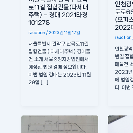
인천광
로11길 집합건물(다세대
토로6
주택) – 경매 2021타경
(오피스
101278
2022
rauction
/
2023년 11월 17일
rauction
서울특별시 관악구 난곡로11길
인천광역
집합건물 ( 다세대주택 ) 경매물
번길 집합
건 소개 서울중앙지방법원에서
매물건 
예정된 법원 경매 정보입니다.
2023년 
이번 법원 경매는 2023년 11월
에 법원
29일 […]
다. 이번