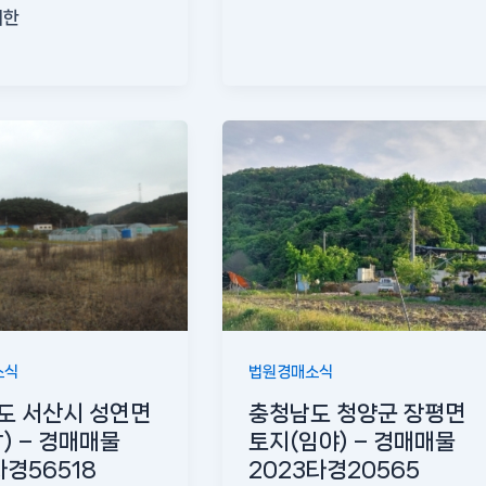
세한
소식
법원경매소식
도 서산시 성연면
충청남도 청양군 장평면
) – 경매매물
토지(임야) – 경매매물
타경56518
2023타경20565